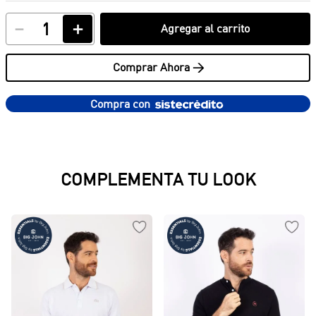
－
＋
Agregar al carrito
Comprar Ahora >
Compra con
PRODUCTOS SUGERIDOS
Sudadera Performer
Buzo Masculino Essential
-
40 %
en Burda
$
129
.
950
$
71
.
970
$
119
.
950