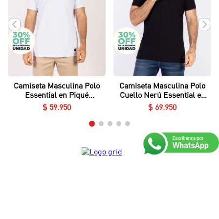
COMPLEMENTA TU LOOK
Camiseta Masculina Polo
Camiseta Masculina Polo
Essential en Piqué
Cuello Nerú Essential en
Lycrado
Piqué Lycrado
$
59
.
950
$
69
.
950