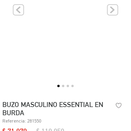
BUZO MASCULINO ESSENTIAL EN
BURDA
Referencia
:
281550
$
71
.
970
$
119
.
950