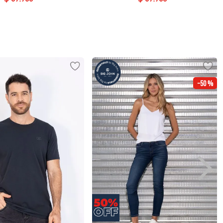
-
50 %