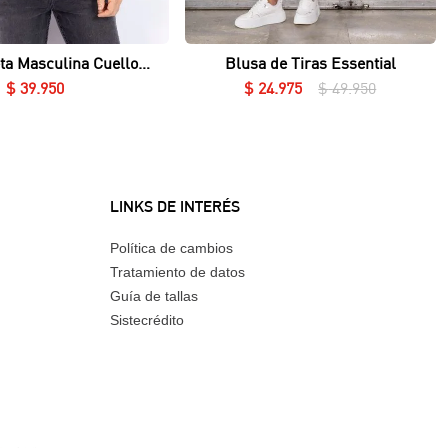
Vista rápida
Vista rápida
ta Masculina Cuello
Blusa de Tiras Essential
Redondo Essential en Lycra Fría
$
39
.
950
$
24
.
975
$
49
.
950
LINKS DE INTERÉS
Política de cambios
Tratamiento de datos
Guía de tallas
Sistecrédito