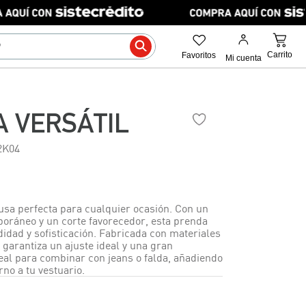
 VERSÁTIL
2K04
usa perfecta para cualquier ocasión. Con un
oráneo y un corte favorecedor, esta prenda
dad y sofisticación. Fabricada con materiales
, garantiza un ajuste ideal y una gran
deal para combinar con jeans o falda, añadiendo
no a tu vestuario.