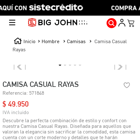
Hombre
Camisas
Camisa Casual
Rayas
CAMISA CASUAL RAYAS
Referencia
:
571848
$
49
.
950
Descubre la perfecta combinación de estilo y confort con
nuestra Camisa Casual Rayas. Diseñada para aquellos que
valoran la elegancia sin sacrificar la comodidad, esta camisa
cuenta con un corte moderno y detalles que te harán