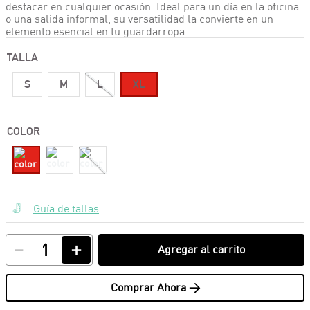
destacar en cualquier ocasión. Ideal para un día en la oficina
o una salida informal, su versatilidad la convierte en un
elemento esencial en tu guardarropa.
TALLA
S
M
L
XL
COLOR
Guía de tallas
－
＋
Agregar al carrito
Comprar Ahora >