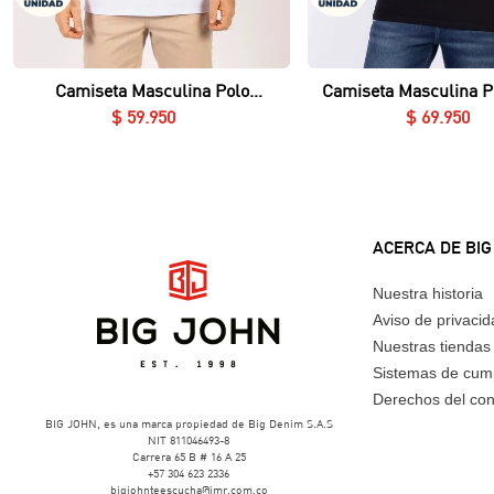
Vista rápida
Vista rápida
Camiseta Masculina Polo
Camiseta Masculina P
Essential en Piqué Lycrado
Nerú Essential en Piq
$
59
.
950
$
69
.
950
ACERCA DE BIG
Nuestra historia
Aviso de privaci
Nuestras tiendas
Sistemas de cum
Derechos del co
BIG JOHN, es una marca propiedad de Big Denim S.A.S
NIT 811046493-8
Carrera 65 B # 16 A 25
+57 304 623 2336
bigjohnteescucha@imr.com.co