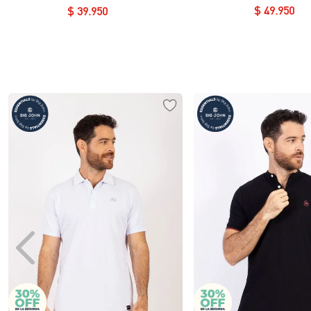
Redondo Silueta Semiajustada
$
49
.
950
$
39
.
950
Essential en Lycra Fría