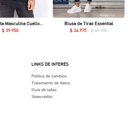
Vista rápida
Vista rápida
ta Masculina Cuello
Blusa de Tiras Essential
Redondo Essential en Lycra Fría
$
39
.
950
$
24
.
975
$
49
.
950
LINKS DE INTERÉS
Política de cambios
Tratamiento de datos
Guía de tallas
Sistecrédito