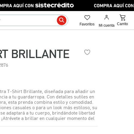
RT BRILLANTE
2876
ra T-Shirt Brillante, diseñada para añadir un
cia a tu guardarropa. Con detalles sutiles en
tera, esta prenda combina estilo y comodidad.
iones casuales o para un look más estiloso, su
se adaptará a tu cuerpo, brindándote libertad
 ¡Atrévete a brillar en cualquier momento del