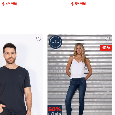
$
49
.
950
$
59
.
950
-
50 %