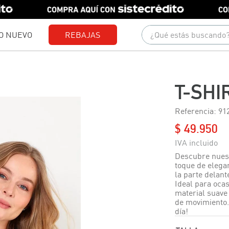
¿Qué estás buscando?
O NUEVO
REBAJAS
Términos más buscados
1
.
gorras
T-SHI
2
.
camisetas
Referencia
:
91
3
.
camisas
$
49
.
950
4
.
pantalones
5
.
polo
Descubre nuest
toque de elegan
6
.
jeans
la parte delan
Ideal para ocas
7
.
short
material suave 
de movimiento.
8
.
chaquetas
día!
9
.
blusas