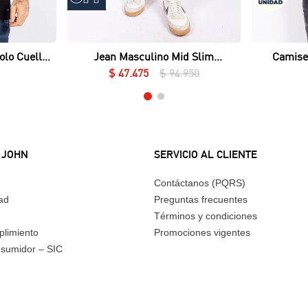
Vista rápida
olo Cuello
Jean Masculino Mid Slim
Camise
ué Lycrado
Essential
$
47
.
475
$
94
.
950
 JOHN
SERVICIO AL CLIENTE
Contáctanos (PQRS)
dad
Preguntas frecuentes
Términos y condiciones
plimiento
Promociones vigentes
nsumidor – SIC