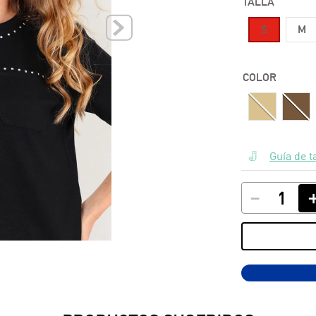
TALLA
10
.
polos
S
M
COLOR
Guía de t
－