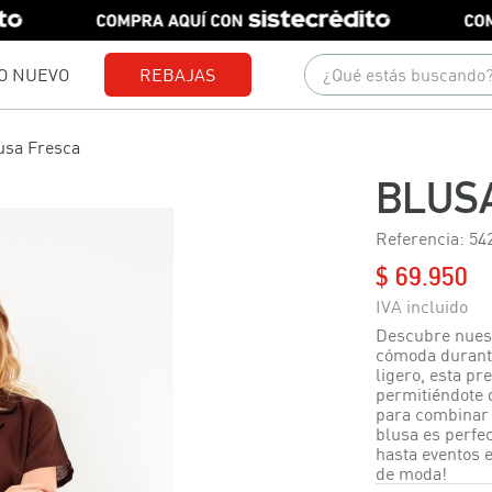
¿Qué estás buscando?
O NUEVO
REBAJAS
Términos más buscados
usa Fresca
1
.
gorras
BLUS
2
.
camisetas
Referencia
:
54
3
.
pantalones
$
69
.
950
4
.
jeans
5
.
camisas
Descubre nuest
cómoda durante
6
.
polo
ligero, esta pr
permitiéndote d
7
.
chaquetas
para combinar c
blusa es perfe
8
.
short
hasta eventos 
de moda!
9
.
blusas