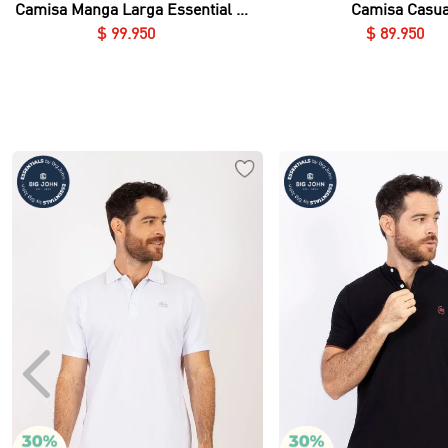
Camisa Manga Larga Essential en
Camisa Casua
Twill Rayón
$
99
.
950
$
89
.
950