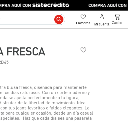
A FRESCA
2B45
ra blusa fresca, diseñada para mantenerte
 los días calurosos. Con un corte moderno y
enda se ajusta perfectamente a tu figura,
isfrutar de la libertad de movimiento. Ideal
on tus jeans favoritos o faldas elegantes. La
cta para cualquier ocasión, desde un día casual
especiales. ¡Haz que cada día sea una pasarela