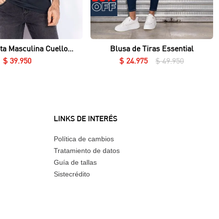
Vista rápida
Vista rápida
ta Masculina Cuello
Blusa de Tiras Essential
Redondo Essential en Lycra Fría
$
39
.
950
$
24
.
975
$
49
.
950
LINKS DE INTERÉS
Política de cambios
Tratamiento de datos
Guía de tallas
Sistecrédito