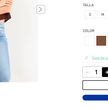
TALLA
10
.
polos
S
M
COLOR
Guía de t
－