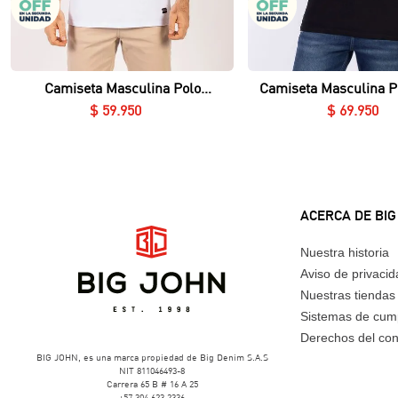
Vista rápida
Vista rápida
Camiseta Masculina Polo
Camiseta Masculina P
Essential en Piqué Lycrado
Nerú Essential en Piq
$
59
.
950
$
69
.
950
ACERCA DE BIG
Nuestra historia
Aviso de privaci
Nuestras tiendas
Sistemas de cum
Derechos del co
BIG JOHN, es una marca propiedad de Big Denim S.A.S
NIT 811046493-8
Carrera 65 B # 16 A 25
+57 304 623 2336