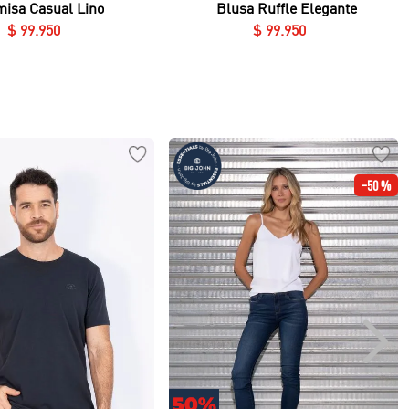
isa Casual Lino
Blusa Ruffle Elegante
$
99
.
950
$
99
.
950
-
50 %