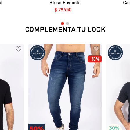
l
Blusa Elegante
Cam
$
79
.
950
COMPLEMENTA TU LOOK
-
50 %