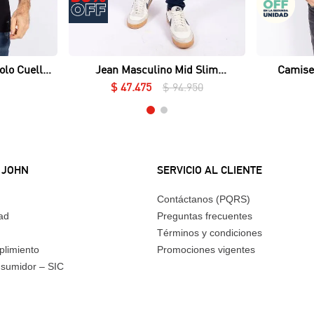
Vista rápida
olo Cuello
Jean Masculino Mid Slim
Camise
ué Lycrado
Essential
$
47
.
475
$
94
.
950
 JOHN
SERVICIO AL CLIENTE
Contáctanos (PQRS)
dad
Preguntas frecuentes
Términos y condiciones
plimiento
Promociones vigentes
nsumidor – SIC