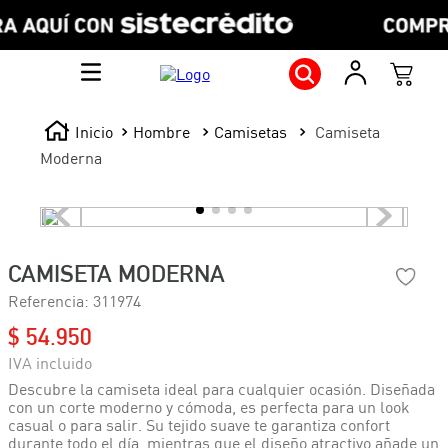
Hombre
Camisetas
Camiseta
Moderna
CAMISETA MODERNA
Referencia
:
311974
$
54
.
950
Descubre la camiseta ideal para cualquier ocasión. Diseñada
con un corte moderno y cómoda, es perfecta para un look
casual o para salir. Su tejido suave te garantiza confort
durante todo el día, mientras que el diseño atractivo añade un