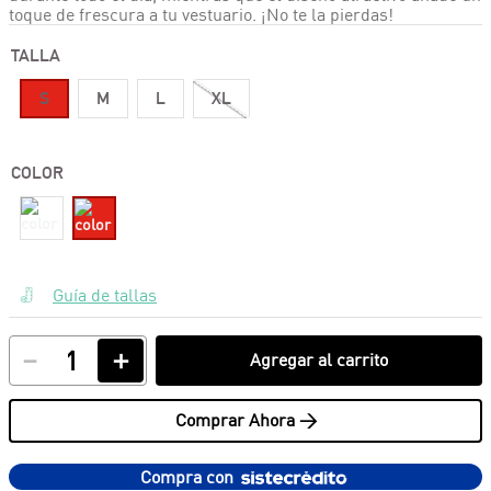
toque de frescura a tu vestuario. ¡No te la pierdas!
TALLA
S
M
L
XL
COLOR
Guía de tallas
－
＋
Agregar al carrito
Comprar Ahora >
Compra con