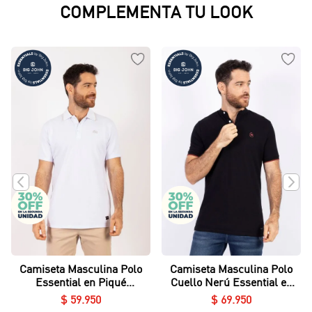
COMPLEMENTA TU LOOK
Camiseta Masculina Polo
Camiseta Masculina Polo
Essential en Piqué
Cuello Nerú Essential en
Lycrado
Piqué Lycrado
$
59
.
950
$
69
.
950