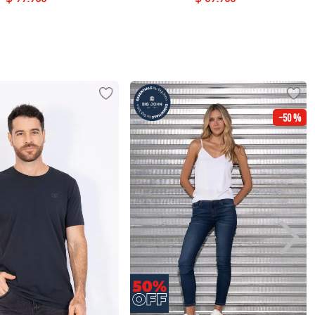
-
50 %