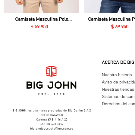
Vista rápida
Vista rápida
Camiseta Masculina Polo
Camiseta Masculina P
Essential en Piqué Lycrado
Nerú Essential en Piq
$
59
.
950
$
69
.
950
ACERCA DE BIG
Nuestra historia
Aviso de privaci
Nuestras tiendas
Sistemas de cum
Derechos del co
BIG JOHN, es una marca propiedad de Big Denim S.A.S
NIT 811046493-8
Carrera 65 B # 16 A 25
+57 304 623 2336
bigjohnteescucha@imr.com.co