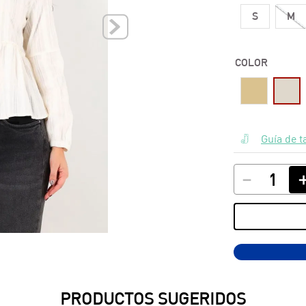
S
M
10
.
polos
COLOR
Guía de t
－
PRODUCTOS SUGERIDOS