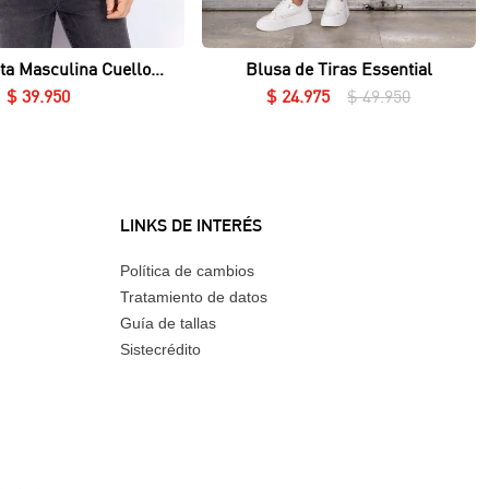
Vista rápida
Vista rápida
ta Masculina Cuello
Blusa de Tiras Essential
Redondo Essential en Lycra Fría
$
39
.
950
$
24
.
975
$
49
.
950
LINKS DE INTERÉS
Política de cambios
Tratamiento de datos
Guía de tallas
Sistecrédito