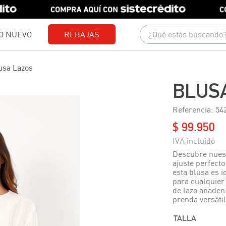
¿Qué estás buscando?
O NUEVO
REBAJAS
Términos más buscados
usa Lazos
1
.
gorras
BLUS
2
.
camisetas
Referencia
:
54
3
.
camisas
$
99
.
950
4
.
pantalones
5
.
polo
Descubre nuest
ajuste perfecto 
6
.
jeans
esta blusa es i
para cualquier
7
.
short
de lazo añaden
prenda versátil
8
.
chaquetas
TALLA
9
.
blusas