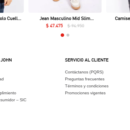
Vista rápida
olo Cuello
Jean Masculino Mid Slim
Camise
ué Lycrado
Essential
$
47
.
475
$
94
.
950
 JOHN
SERVICIO AL CLIENTE
Contáctanos (PQRS)
dad
Preguntas frecuentes
Términos y condiciones
plimiento
Promociones vigentes
nsumidor – SIC