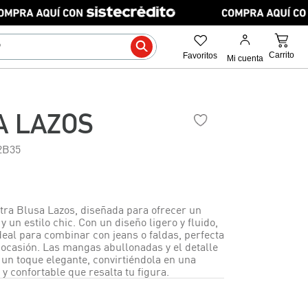
A LAZOS
2B35
ra Blusa Lazos, diseñada para ofrecer un
y un estilo chic. Con un diseño ligero y fluido,
deal para combinar con jeans o faldas, perfecta
 ocasión. Las mangas abullonadas y el detalle
 un toque elegante, convirtiéndola en una
 y confortable que resalta tu figura.