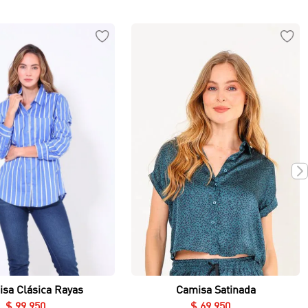
Vista rápida
Vista rápida
Camisa Satinada
sa Clásica Rayas
$
69
.
950
$
99
.
950