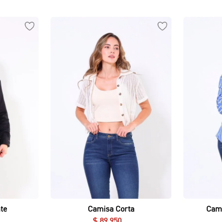
Vista rápida
te
Camisa Corta
Cami
$
89
.
950