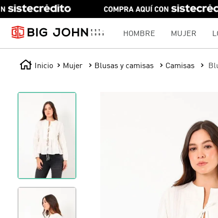
HOMBRE
MUJER
L
Mujer
Blusas y camisas
Camisas
Bl