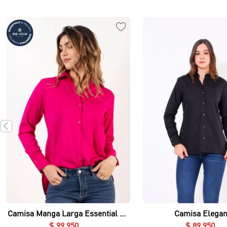
Vista rápida
Vista rápida
Camisa Manga Larga Essential en
Camisa Elegan
Twill Rayón
$
99
.
950
$
89
.
950