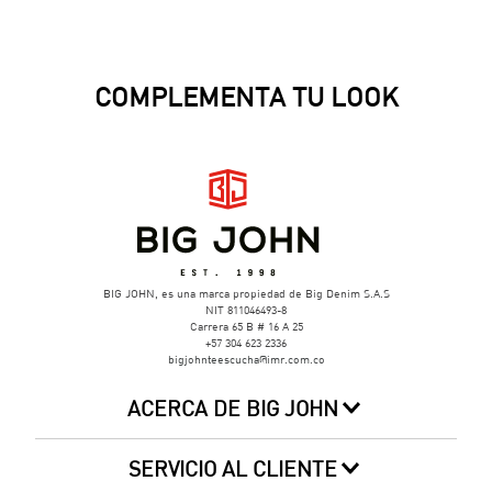
PRODUCTOS SUGERIDOS
Camisa Casual
Camisa Casual
$
94
.
950
$
99
.
950
COMPLEMENTA TU LOOK
BIG JOHN, es una marca propiedad de Big Denim S.A.S
NIT 811046493-8