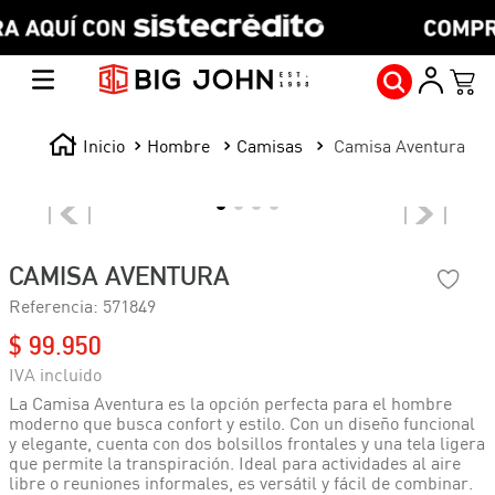
Hombre
Camisas
Camisa Aventura
CAMISA AVENTURA
Referencia
:
571849
$
99
.
950
La Camisa Aventura es la opción perfecta para el hombre
moderno que busca confort y estilo. Con un diseño funcional
y elegante, cuenta con dos bolsillos frontales y una tela ligera
que permite la transpiración. Ideal para actividades al aire
libre o reuniones informales, es versátil y fácil de combinar.