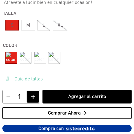
¡Atrévete a lucir bien en cualquier ocasión!
TALLA
S
M
L
XL
COLOR
Guía de tallas
－
＋
Agregar al carrito
Comprar Ahora >
Compra con