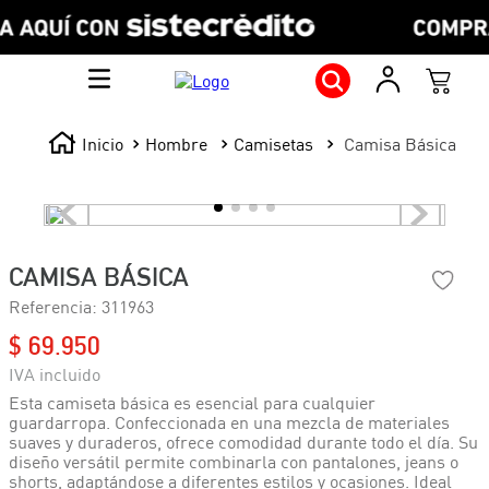
Hombre
Camisetas
Camisa Básica
CAMISA BÁSICA
Referencia
:
311963
$
69
.
950
Esta camiseta básica es esencial para cualquier
guardarropa. Confeccionada en una mezcla de materiales
suaves y duraderos, ofrece comodidad durante todo el día. Su
diseño versátil permite combinarla con pantalones, jeans o
shorts, adaptándose a diferentes estilos y ocasiones. Ideal