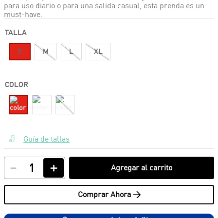
para uso diario o para una salida casual, esta prenda es un
must-have.
TALLA
S
M
L
XL
COLOR
Guía de tallas
－
＋
Agregar al carrito
Comprar Ahora >