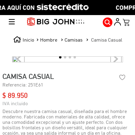
Hombre
Camisas
Camisa Casual
CAMISA CASUAL
Referencia
:
251E61
$
89
.
950
Descubre nuestra camisa casual, diseñada para el hombre
moderno. Fabricada con materiales de alta calidad, ofrece
una comodidad excepcional y un ajuste perfecto. Con dos
bolsillos frontales y un diseño versátil, ideal para cualquier
ocasión, ya sea una salida informal o un día en la oficina.