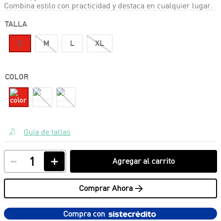
Combina estilo con practicidad y destaca en cualquier lugar.
TALLA
S
M
L
XL
COLOR
Guía de tallas
－
＋
Agregar al carrito
Comprar Ahora >
Compra con