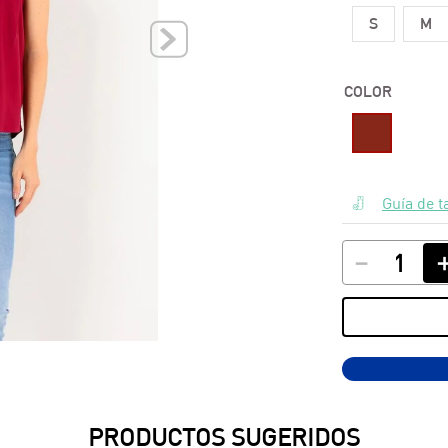
S
M
10
.
polos
COLOR
Guía de t
－
PRODUCTOS SUGERIDOS