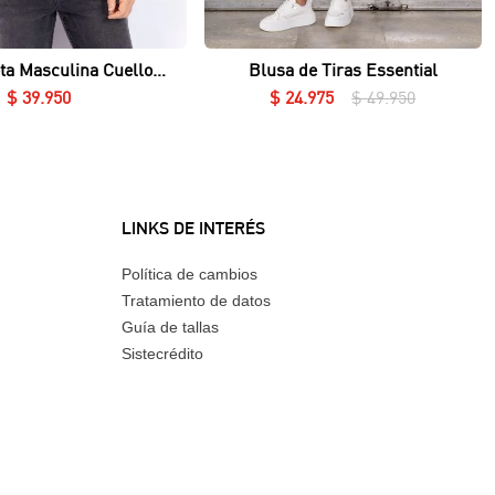
Vista rápida
Vista rápida
ta Masculina Cuello
Blusa de Tiras Essential
Redondo Essential en Lycra Fría
$
39
.
950
$
24
.
975
$
49
.
950
LINKS DE INTERÉS
Política de cambios
Tratamiento de datos
Guía de tallas
Sistecrédito