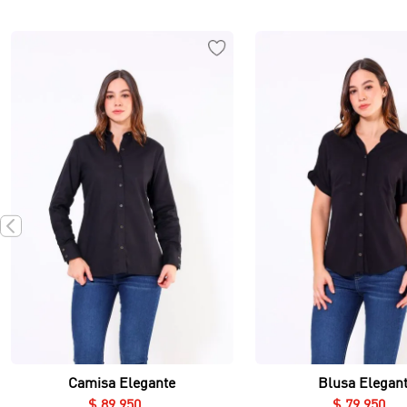
Vista rápida
Vista rápida
Camisa Elegante
Blusa Elegan
$
89
.
950
$
79
.
950