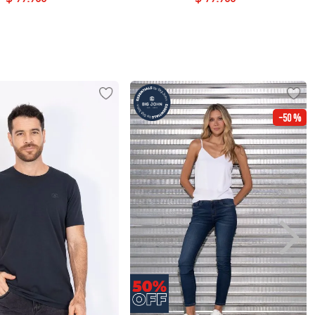
-
50 %