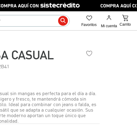
SA CASUAL
2B41
ual sin mangas es perfecta para el día a día.
ligero y fresco, te mantendrá cómoda sin
stilo. Ideal para combinar con jeans o falda, es
sátil que se adapta a cualquier ocasión. Sus
corte moderno aportan un toque único que
onalidad.