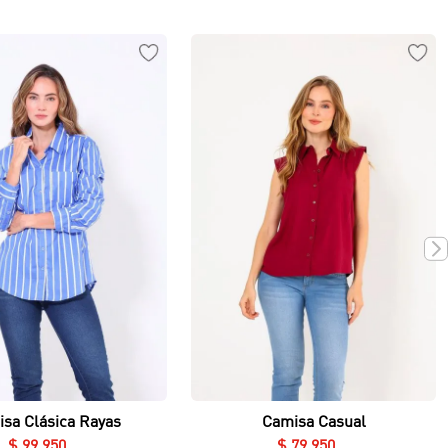
Vista rápida
Vista rápida
sa Clásica Rayas
Camisa Casual
$
99
.
950
$
79
.
950