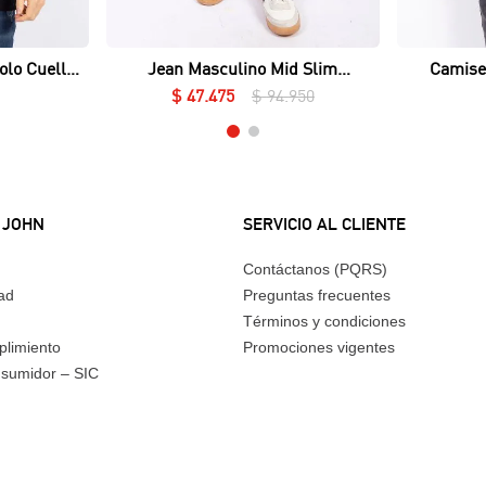
Vista rápida
olo Cuello
Jean Masculino Mid Slim
Camise
ué Lycrado
Essential
$
47
.
475
$
94
.
950
 JOHN
SERVICIO AL CLIENTE
Contáctanos (PQRS)
dad
Preguntas frecuentes
Términos y condiciones
plimiento
Promociones vigentes
nsumidor – SIC