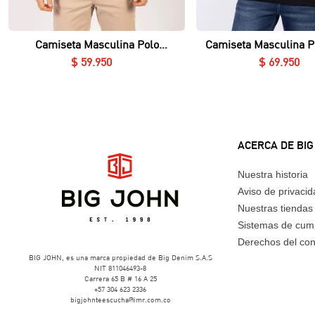
Vista rápida
Vista rápida
Camiseta Masculina Polo
Camiseta Masculina P
Essential en Piqué Lycrado
Nerú Essential en Piq
$
59
.
950
$
69
.
950
ACERCA DE BIG
Nuestra historia
Aviso de privaci
Nuestras tiendas
Sistemas de cum
Derechos del co
BIG JOHN, es una marca propiedad de Big Denim S.A.S
NIT 811046493-8
Carrera 65 B # 16 A 25
+57 304 623 2336
bigjohnteescucha@imr.com.co