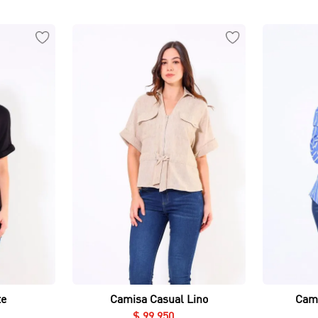
Vista rápida
te
Camisa Casual Lino
Cami
$
99
.
950