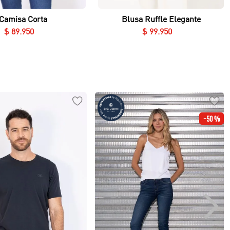
Camisa Corta
Blusa Ruffle Elegante
$
89
.
950
$
99
.
950
-
50 %