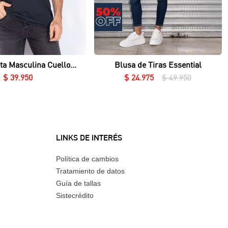
Vista rápida
Vista rápida
ta Masculina Cuello
Blusa de Tiras Essential
Redondo Essential en Lycra Fría
$
39
.
950
$
24
.
975
$
49
.
950
LINKS DE INTERÉS
Política de cambios
Tratamiento de datos
Guía de tallas
Sistecrédito