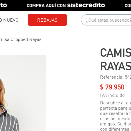
¿Qué estás buscando?
O NUEVO
REBAJAS
Términos más buscados
misa Cropped Rayas
1
.
gorras
CAMI
2
.
camisetas
RAYA
3
.
jeans
Referencia
:
54
4
.
pantalones
$
79
.
950
5
.
camisas
6
.
polo
Descubre el en
perfecta para 
7
.
chaquetas
que resalta la 
ocasión, desde 
8
.
short
amigos. Su dise
con diferentes 
9
.
blusas