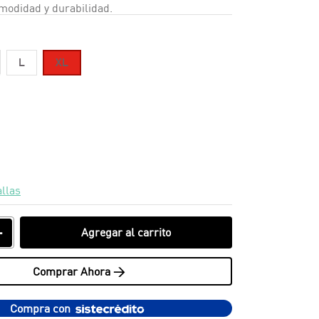
modidad y durabilidad.
L
XL
allas
＋
Agregar al carrito
Comprar Ahora >
Compra con