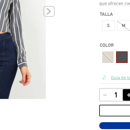
que ofrecen co
10
.
polos
TALLA
S
M
COLOR
Guía de t
－