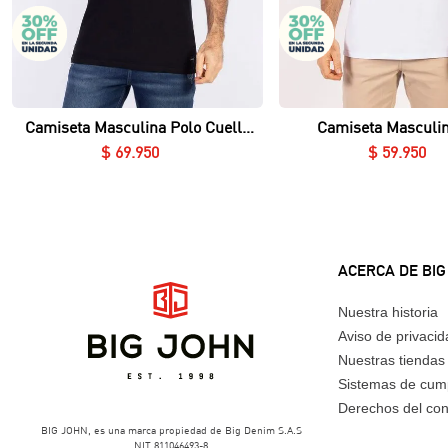
Vista rápida
Vista rápida
Camiseta Masculina Polo Cuello
Camiseta Masculin
Nerú Essential en Piqué Lycrado
Essential en Piqué
$
69
.
950
$
59
.
950
ACERCA DE BIG
Nuestra historia
Aviso de privaci
Nuestras tiendas
Sistemas de cum
Derechos del co
BIG JOHN, es una marca propiedad de Big Denim S.A.S
NIT 811046493-8