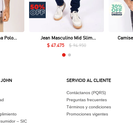
Vista rápida
a Polo
Jean Masculino Mid Slim
Camise
 Lycrado
Essential
$
47
.
475
$
94
.
950
 JOHN
SERVICIO AL CLIENTE
Contáctanos (PQRS)
dad
Preguntas frecuentes
Términos y condiciones
plimiento
Promociones vigentes
nsumidor – SIC