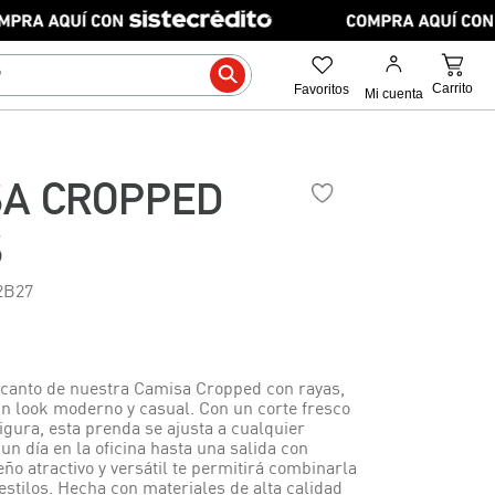
SA CROPPED
S
2B27
canto de nuestra Camisa Cropped con rayas,
un look moderno y casual. Con un corte fresco
figura, esta prenda se ajusta a cualquier
un día en la oficina hasta una salida con
ño atractivo y versátil te permitirá combinarla
estilos. Hecha con materiales de alta calidad