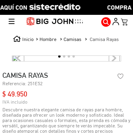
Hombre
Camisas
Camisa Rayas
CAMISA RAYAS
Referencia
:
251E52
$
49
.
950
Descubre nuestra elegante camisa de rayas para hombre,
diseñada para ofrecer un look moderno y sofisticado. Ideal
para ocasiones casuales o formales, esta prenda es cómoda y
versátil, garantizando que siempre te verás impecable. Su
diseño atemporal con detalles finos y cortes precisos