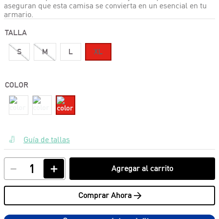
aseguran que esta camisa se convierta en un esencial en tu
armario.
TALLA
S
M
L
XL
COLOR
Guía de tallas
－
＋
Agregar al carrito
Comprar Ahora >