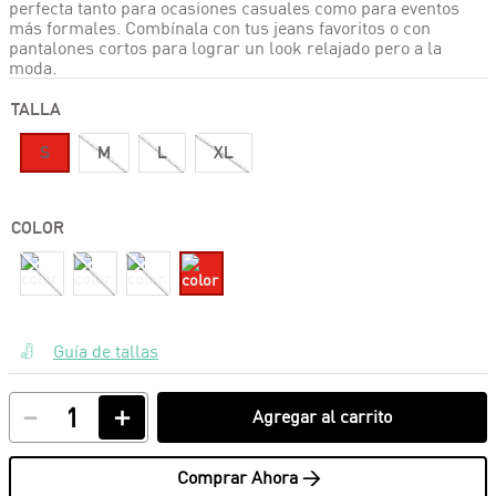
perfecta tanto para ocasiones casuales como para eventos
más formales. Combínala con tus jeans favoritos o con
pantalones cortos para lograr un look relajado pero a la
moda.
TALLA
S
M
L
XL
COLOR
Guía de tallas
－
＋
Agregar al carrito
Comprar Ahora >