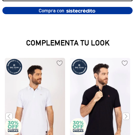
Compra con
PRODUCTOS SUGERIDOS
Camisa Casual
Camisa Casual
$
94
.
950
$
109
.
950
COMPLEMENTA TU LOOK