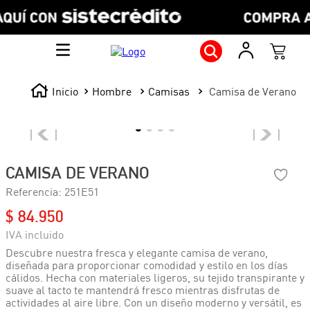
Hombre
Camisas
Camisa de Verano
CAMISA DE VERANO
Referencia
:
251E51
$
84
.
950
Descubre nuestra fresca y elegante camisa de verano,
diseñada para proporcionar comodidad y estilo en los días
cálidos. Hecha con materiales ligeros, su tejido transpirante y
suave al tacto te mantendrá fresco mientras disfrutas de
actividades al aire libre. Con un diseño moderno y versátil, es