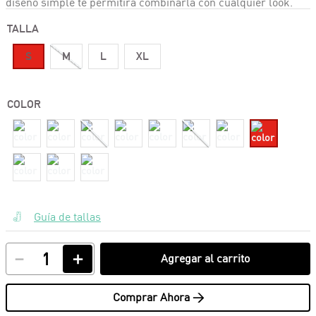
diseño simple te permitirá combinarla con cualquier look.
TALLA
S
M
L
XL
COLOR
Guía de tallas
－
＋
Agregar al carrito
Comprar Ahora >