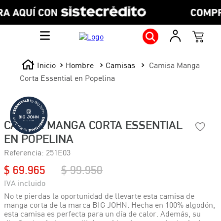
Hombre
Camisas
Camisa Manga
Corta Essential en Popelina
CAMISA MANGA CORTA ESSENTIAL
EN POPELINA
Referencia
:
251E03
$
69
.
965
$
99
.
950
No te pierdas la oportunidad de llevarte esta camisa de
manga corta de la marca BIG JOHN. Hecha en 100% algodón,
esta camisa es perfecta para un día de calor. Además, su