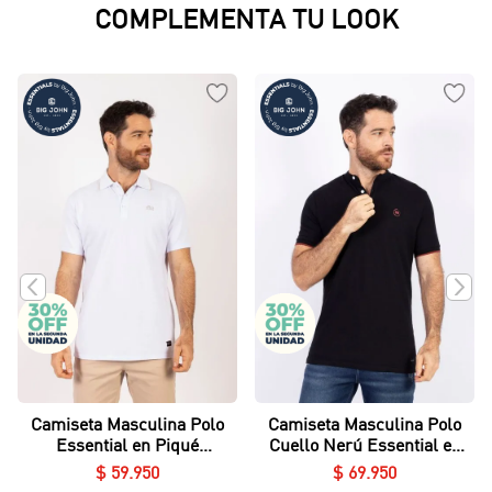
COMPLEMENTA TU LOOK
Camiseta Masculina Polo
Camiseta Masculina Polo
Essential en Piqué
Cuello Nerú Essential en
Lycrado
Piqué Lycrado
$
59
.
950
$
69
.
950