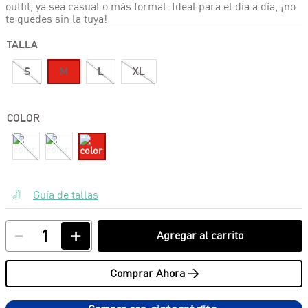
outfit, ya sea casual o más formal. Ideal para el día a día, ¡no
te quedes sin la tuya!
TALLA
S
M
L
XL
COLOR
Guía de tallas
－
＋
Agregar al carrito
Comprar Ahora >