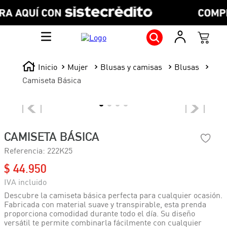
Mujer
Blusas y camisas
Blusas
Camiseta Básica
CAMISETA BÁSICA
Referencia
:
222K25
$
44
.
950
Descubre la camiseta básica perfecta para cualquier ocasión.
Fabricada con material suave y transpirable, esta prenda
proporciona comodidad durante todo el día. Su diseño
versátil te permite combinarla fácilmente con cualquier