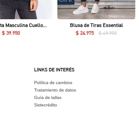
Vista rápida
Vista rápida
ta Masculina Cuello
Blusa de Tiras Essential
Redondo Essential en Lycra Fría
$
39
.
950
$
24
.
975
$
49
.
950
LINKS DE INTERÉS
Política de cambios
Tratamiento de datos
Guía de tallas
Sistecrédito