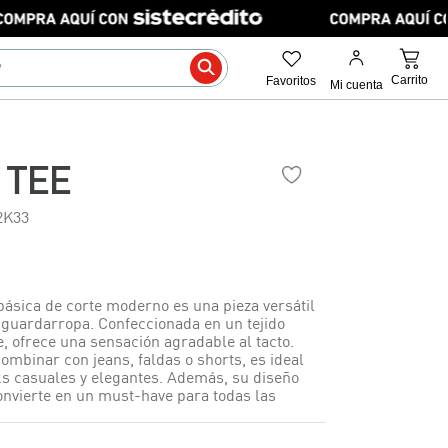
 TEE
2K33
básica de corte moderno es una pieza versátil
 guardarropa. Confeccionada en un tejido
, ofrece una sensación agradable al tacto.
ombinar con jeans, faldas o shorts, es ideal
ks casuales y elegantes. Además, su diseño
onvierte en un must-have para todas las