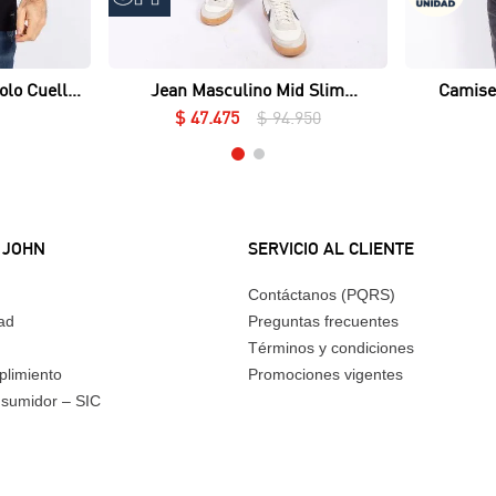
Vista rápida
olo Cuello
Jean Masculino Mid Slim
Camise
ué Lycrado
Essential
$
47
.
475
$
94
.
950
 JOHN
SERVICIO AL CLIENTE
Contáctanos (PQRS)
dad
Preguntas frecuentes
Términos y condiciones
plimiento
Promociones vigentes
nsumidor – SIC