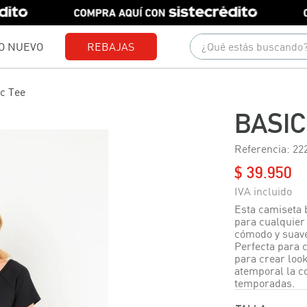
¿Qué estás buscando?
O NUEVO
REBAJAS
Términos más buscados
c Tee
1
.
gorras
BASIC
2
.
camisetas
Referencia
:
22
3
.
pantalones
$
39
.
950
4
.
jeans
5
.
camisas
Esta camiseta 
para cualquier
6
.
polo
cómodo y suave
Perfecta para c
7
.
chaquetas
para crear loo
atemporal la c
8
.
short
temporadas.
9
.
blusas