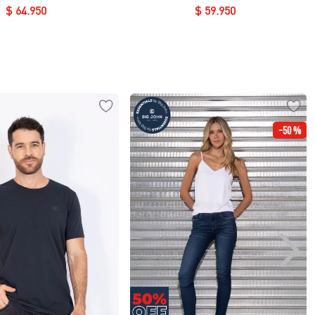
$
64
.
950
$
59
.
950
-
50 %