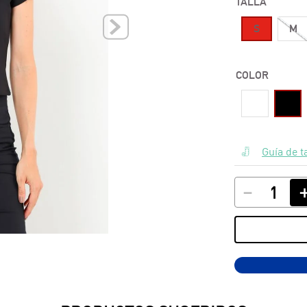
TALLA
10
.
polos
S
M
COLOR
Guía de t
－