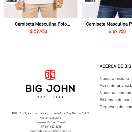
Vista rápida
Vista rápida
Camiseta Masculina Polo
Camiseta Masculina P
Essential en Piqué Lycrado
Nerú Essential en Piq
$
59
.
950
$
69
.
950
ACERCA DE BIG
Nuestra historia
Aviso de privaci
Nuestras tiendas
Sistemas de cum
Derechos del co
BIG JOHN, es una marca propiedad de Big Denim S.A.S
NIT 811046493-8
Carrera 65 B # 16 A 25
+57 304 623 2336
bigjohnteescucha@imr.com.co