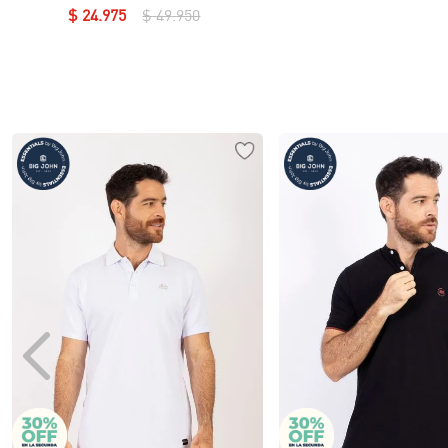
$
24
.
975
$
49
.
950