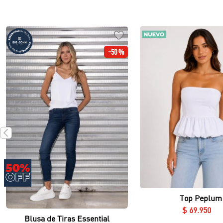
-
50 %
Vista rápida
Vista rápida
Top Peplum
$
69
.
950
Blusa de Tiras Essential