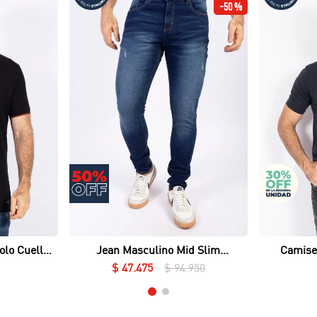
-
50 %
Vista rápida
olo Cuello
Jean Masculino Mid Slim
Camise
ué Lycrado
Essential
$
47
.
475
$
94
.
950