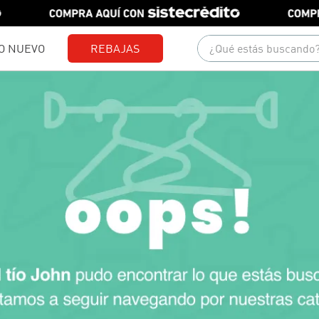
¿Qué estás buscando?
O NUEVO
REBAJAS
Términos más buscados
1
.
gorras
2
.
camisetas
3
.
pantalones
4
.
jeans
5
.
camisas
6
.
polo
7
.
chaquetas
8
.
short
9
.
blusas