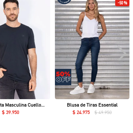
-
50 %
Vista rápida
Vista rápida
ta Masculina Cuello
Blusa de Tiras Essential
Redondo Essential en Lycra Fría
$
39
.
950
$
24
.
975
$
49
.
950