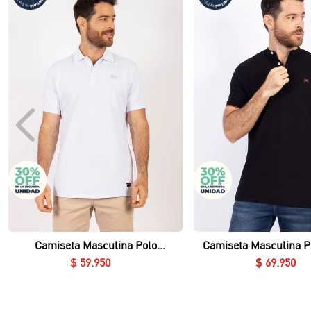
Vista rápida
Vista rápida
Camiseta Masculina Polo
Camiseta Masculina P
Essential en Piqué Lycrado
Nerú Essential en Piq
$
59
.
950
$
69
.
950