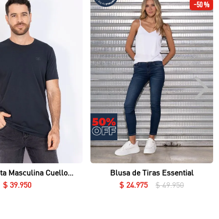
-
50 %
Vista rápida
Vista rápida
ta Masculina Cuello
Blusa de Tiras Essential
Redondo Essential en Lycra Fría
$
39
.
950
$
24
.
975
$
49
.
950