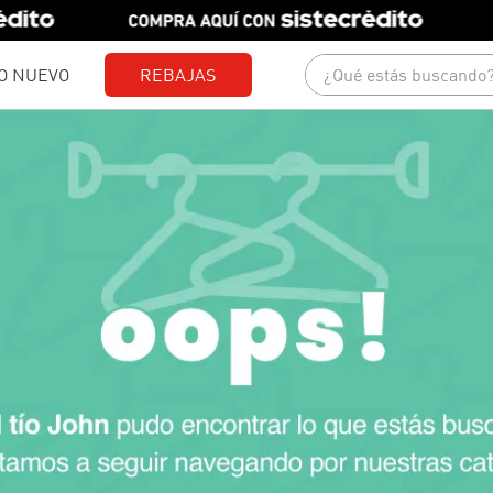
¿Qué estás buscando?
O NUEVO
REBAJAS
Términos más buscados
1
.
gorras
2
.
camisetas
3
.
camisas
4
.
pantalones
5
.
polo
6
.
jeans
7
.
short
8
.
chaquetas
9
.
blusas