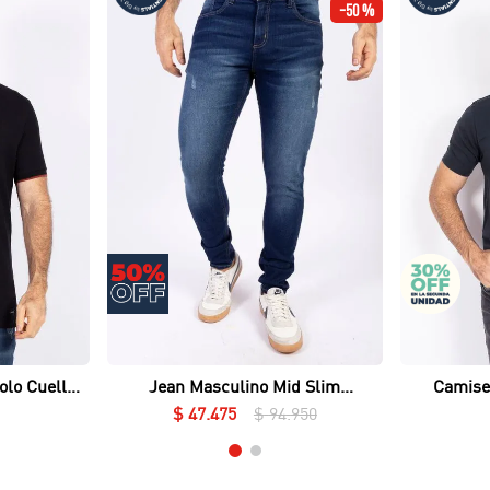
-
50 %
Vista rápida
olo Cuello
Jean Masculino Mid Slim
Camise
ué Lycrado
Essential
$
47
.
475
$
94
.
950