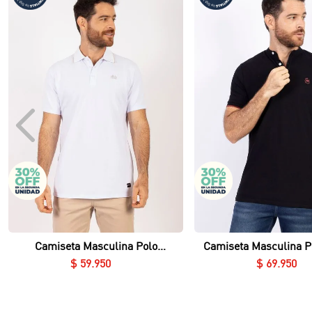
Vista rápida
Vista rápida
Camiseta Masculina Polo
Camiseta Masculina P
Essential en Piqué Lycrado
Nerú Essential en Piq
$
59
.
950
$
69
.
950