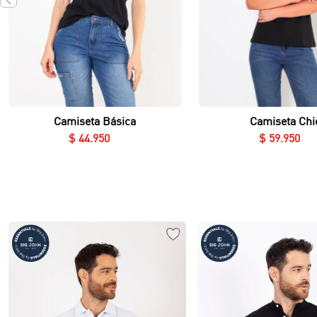
Vista rápida
Vista rápida
Camiseta Básica
Camiseta Chi
$
44
.
950
$
59
.
950