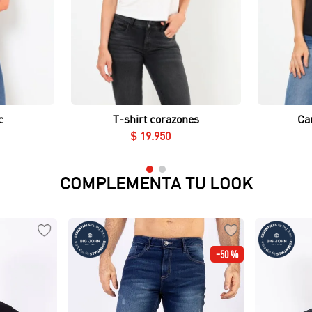
Vista rápida
c
T-shirt corazones
Ca
$
19
.
950
COMPLEMENTA TU LOOK
-
50 %