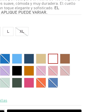
es suave, cómoda y muy duradera. El cuello
n toque elegante y sofisticado.
EL
 APLIQUE PUEDE VARIAR.
L
XL
allas