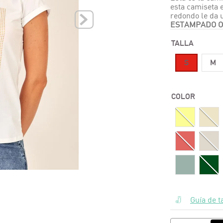
esta camiseta 
10
.
polos
redondo le da u
ESTAMPADO O
TALLA
S
M
COLOR
Guía de t