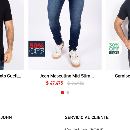
Vista rápida
olo Cuello
Jean Masculino Mid Slim
Camise
ué Lycrado
Essential
$
47
.
475
$
94
.
950
 JOHN
SERVICIO AL CLIENTE
Contáctanos (PQRS)