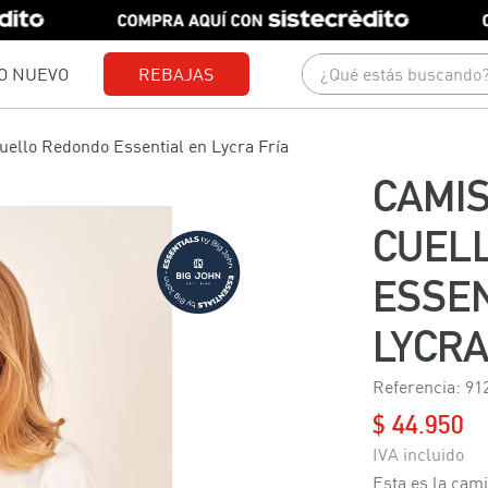
¿Qué estás buscando?
O NUEVO
REBAJAS
Términos más buscados
ello Redondo Essential en Lycra Fría
1
.
gorras
CAMI
2
.
camisetas
CUEL
3
.
jeans
ESSEN
4
.
pantalones
5
.
camisas
LYCRA
6
.
polo
Referencia
:
91
7
.
chaquetas
$
44
.
950
8
.
short
9
.
blusas
Esta es la cami