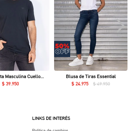
Vista rápida
Vista rápida
ta Masculina Cuello
Blusa de Tiras Essential
Redondo Essential en Lycra Fría
$
39
.
950
$
24
.
975
$
49
.
950
LINKS DE INTERÉS
Política de cambios