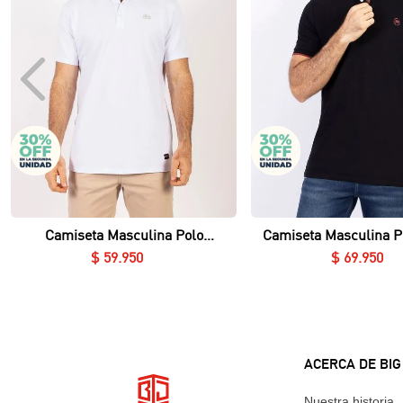
Vista rápida
Vista rápida
Camiseta Masculina Polo
Camiseta Masculina P
Essential en Piqué Lycrado
Nerú Essential en Piq
$
59
.
950
$
69
.
950
ACERCA DE BIG
Nuestra historia