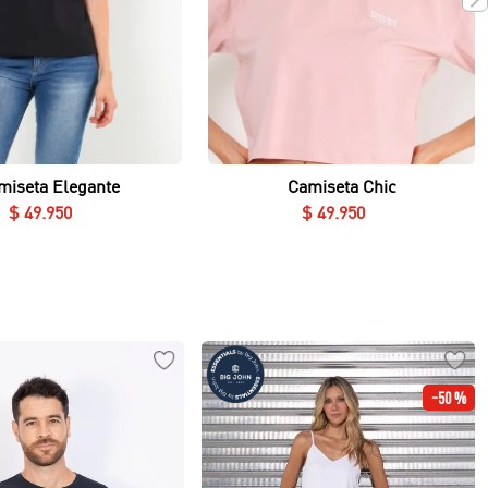
Vista rápida
Vista rápida
miseta Elegante
Camiseta Chic
$
49
.
950
$
49
.
950
-
50 %