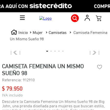
Mujer
Camisetas
Camiseta Femenina
Un Mismo Sueño 98
CAMISETA FEMENINA UN MISMO
SUEÑO 98
Referencia
:
912910
$
79
.
950
Descubre la Camiseta Femenina Un Mismo Sueño 98 de Big
John, una prenda diseñada para mujeres que buscan estilo,