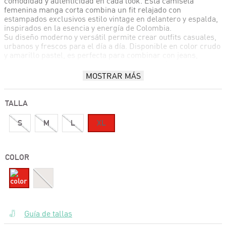
comodidad y autenticidad en cada look. Esta camiseta
femenina manga corta combina un fit relajado con
estampados exclusivos estilo vintage en delantero y espalda,
inspirados en la esencia y energía de Colombia.
Su diseño moderno y versátil permite crear outfits casuales,
urbanos y frescos para el día a día. Disponible en color crudo
y amarillo pastel, es perfecta para combinar con jeans,
shorts o prendas básicas y lograr un look auténtico y
cómodo.
MOSTRAR MÁS
Fabricada en tela suave y ligera, esta camiseta estampada
femenina se convierte en una pieza ideal para quienes aman
la moda casual con personalidad.
TALLA
S
M
L
XL
COLOR
Guía de tallas