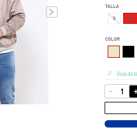
TALLA
10
.
polos
S
M
COLOR
Guía de t
－