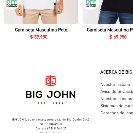
Vista rápida
Vista rápida
Camiseta Masculina Polo
Camiseta Masculina P
Essential en Piqué Lycrado
Nerú Essential en Piq
$
59
.
950
$
69
.
950
ACERCA DE BIG
Nuestra historia
Aviso de privaci
Nuestras tiendas
Sistemas de cum
Derechos del co
BIG JOHN, es una marca propiedad de Big Denim S.A.S
NIT 811046493-8
Carrera 65 B # 16 A 25
+57 304 623 2336