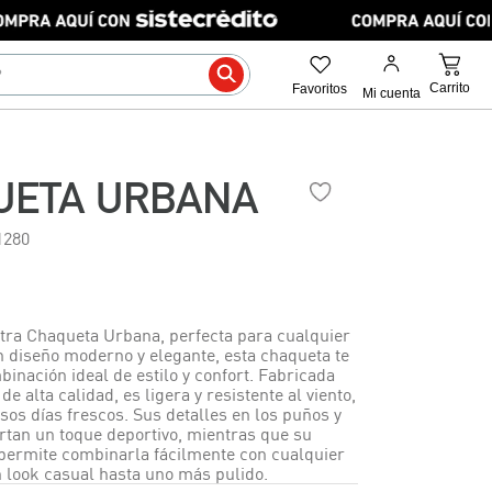
UETA URBANA
1280
ra Chaqueta Urbana, perfecta para cualquier
n diseño moderno y elegante, esta chaqueta te
inación ideal de estilo y confort. Fabricada
e alta calidad, es ligera y resistente al viento,
sos días frescos. Sus detalles en los puños y
rtan un toque deportivo, mientras que su
e permite combinarla fácilmente con cualquier
n look casual hasta uno más pulido.