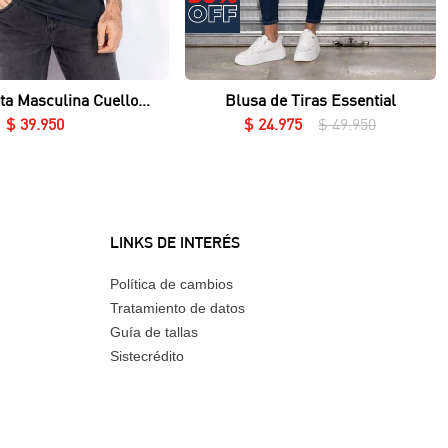
Vista rápida
Vista rápida
ta Masculina Cuello
Blusa de Tiras Essential
Redondo Essential en Lycra Fría
$
39
.
950
$
24
.
975
$
49
.
950
LINKS DE INTERÉS
Política de cambios
Tratamiento de datos
Guía de tallas
Sistecrédito