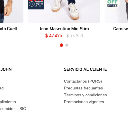
Vista rápida
olo Cuello
Jean Masculino Mid Slim
Camise
ué Lycrado
Essential
$
47
.
475
$
94
.
950
 JOHN
SERVICIO AL CLIENTE
Contáctanos (PQRS)
dad
Preguntas frecuentes
Términos y condiciones
plimiento
Promociones vigentes
nsumidor – SIC