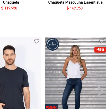
Chaqueta
Chaqueta Masculina Essential en
Denim
$
119
.
950
$
149
.
950
-
50 %