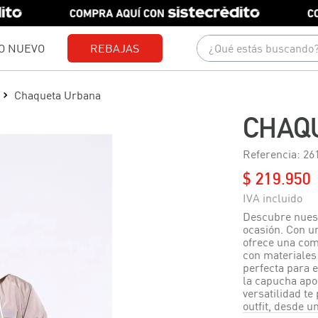
¿Qué estás buscando?
O NUEVO
REBAJAS
Términos más buscados
Chaqueta Urbana
1
.
gorras
CHAQ
2
.
camisetas
Referencia
:
26
3
.
jeans
$
219
.
950
4
.
camisas
5
.
pantalones
Descubre nuest
ocasión. Con u
6
.
polo
ofrece una comb
con materiales d
7
.
chaquetas
perfecta para e
la capucha apo
8
.
short
versatilidad t
outfit, desde u
9
.
blusas