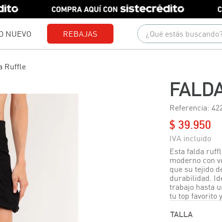
¿Qué estás buscando?
O NUEVO
REBAJAS
Términos más buscados
a Ruffle
1
.
gorras
FALD
2
.
camisetas
Referencia
:
42
3
.
camisas
$
39
.
950
4
.
polo
5
.
short
Esta falda ruff
moderno con vo
6
.
chaquetas
que su tejido d
durabilidad. Id
7
.
pantalones
trabajo hasta 
tu top favorito
8
.
jeans
TALLA
9
.
polos