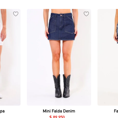
Vista rápida
apa
Mini Falda Denim
F
$
89
.
950