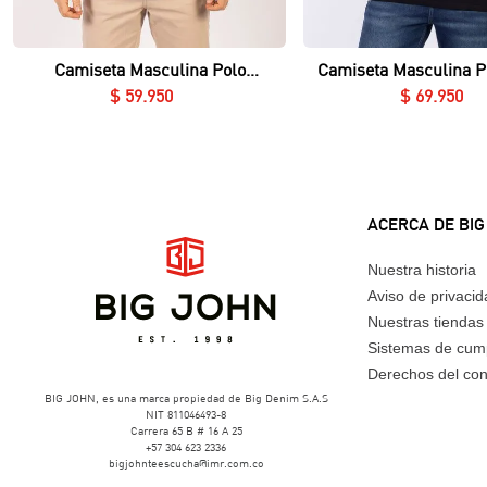
Vista rápida
Vista rápida
Camiseta Masculina Polo
Camiseta Masculina P
Essential en Piqué Lycrado
Nerú Essential en Piq
$
59
.
950
$
69
.
950
ACERCA DE BIG
Nuestra historia
Aviso de privaci
Nuestras tiendas
Sistemas de cum
Derechos del co
BIG JOHN, es una marca propiedad de Big Denim S.A.S
NIT 811046493-8
Carrera 65 B # 16 A 25
+57 304 623 2336
bigjohnteescucha@imr.com.co