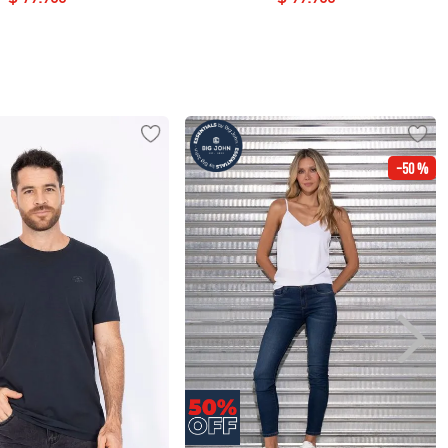
-
50 %