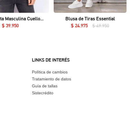
Vista rápida
Vista rápida
ta Masculina Cuello
Blusa de Tiras Essential
Redondo Essential en Lycra Fría
$
39
.
950
$
24
.
975
$
49
.
950
LINKS DE INTERÉS
Política de cambios
Tratamiento de datos
Guía de tallas
Sistecrédito