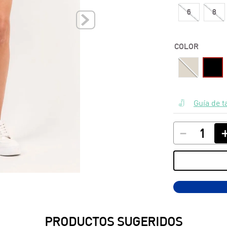
6
8
10
.
blusas
COLOR
Guía de t
－
PRODUCTOS SUGERIDOS