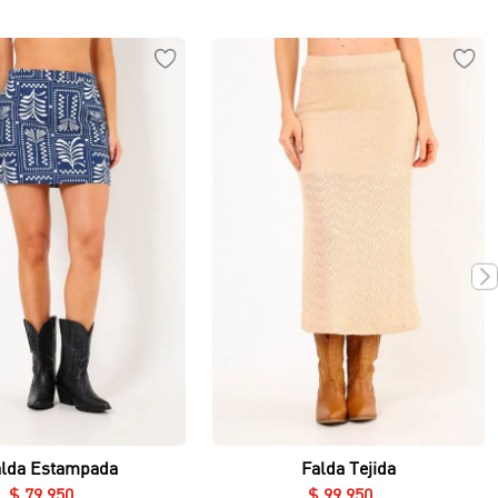
Vista rápida
Vista rápida
alda Estampada
Falda Tejida
$
79
.
950
$
99
.
950