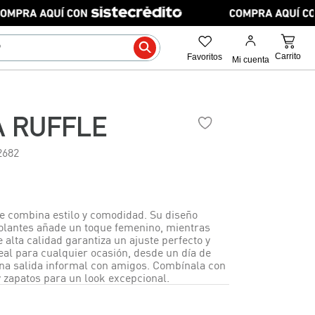
A RUFFLE
2682
le combina estilo y comodidad. Su diseño
lantes añade un toque femenino, mientras
e alta calidad garantiza un ajuste perfecto y
eal para cualquier ocasión, desde un día de
una salida informal con amigos. Combínala con
 y zapatos para un look excepcional.