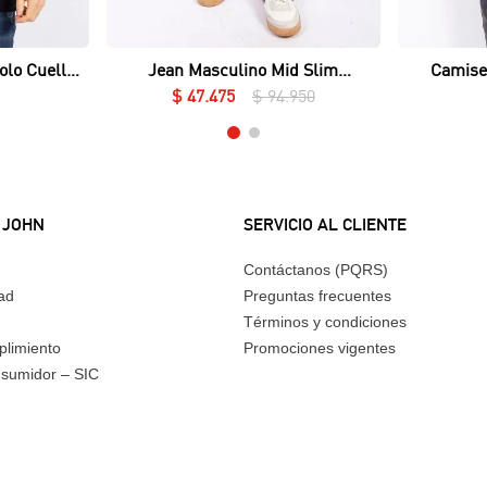
Vista rápida
olo Cuello
Jean Masculino Mid Slim
Camise
ué Lycrado
Essential
$
47
.
475
$
94
.
950
 JOHN
SERVICIO AL CLIENTE
Contáctanos (PQRS)
dad
Preguntas frecuentes
Términos y condiciones
plimiento
Promociones vigentes
nsumidor – SIC