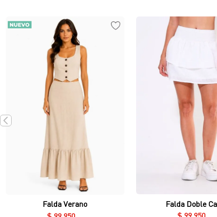
Vista rápida
Vista rápida
Falda Doble C
Falda Verano
$
99
.
950
$
99
.
950