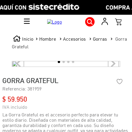
Hombre
Accesorios
Gorras
Gorra
Grateful
GORRA GRATEFUL
Referencia
:
381959
$
59
.
950
La Gorra Grateful es el accesorio perfecto para elevar tu
estilo diario. Diseñada con materiales de alta calidad,
garantiza durabilidad y confort en cada uso. Su diseño
moderno se adapta a cualquier outfit, ya sea para actividades