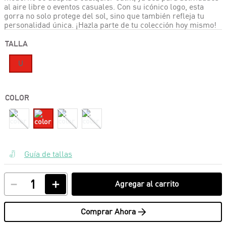
al aire libre o eventos casuales. Con su icónico logo, esta
gorra no solo protege del sol, sino que también refleja tu
personalidad única. ¡Hazla parte de tu colección hoy mismo!
TALLA
U
COLOR
Guía de tallas
－
＋
Agregar al carrito
Comprar Ahora >