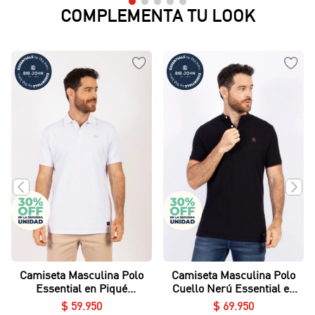
COMPLEMENTA TU LOOK
Camiseta Masculina Polo
Camiseta Masculina Polo
Essential en Piqué
Cuello Nerú Essential en
Lycrado
Piqué Lycrado
$
59
.
950
$
69
.
950