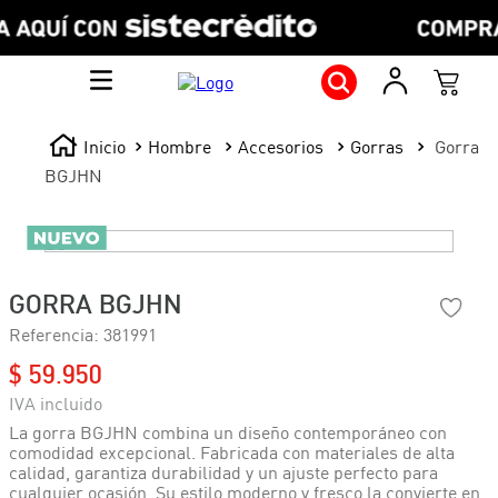
Hombre
Accesorios
Gorras
Gorra
BGJHN
GORRA BGJHN
Referencia
:
381991
$
59
.
950
La gorra BGJHN combina un diseño contemporáneo con
comodidad excepcional. Fabricada con materiales de alta
calidad, garantiza durabilidad y un ajuste perfecto para
cualquier ocasión. Su estilo moderno y fresco la convierte en