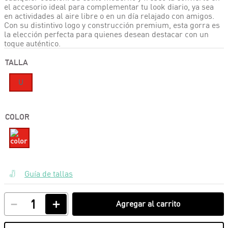
el accesorio ideal para complementar tu look diario, ya sea
en actividades al aire libre o en un día relajado con amigos.
Con su distintivo logo y construcción premium, esta gorra es
la elección perfecta para quienes desean destacar con un
toque auténtico.
TALLA
U
COLOR
Guía de tallas
－
＋
Agregar al carrito