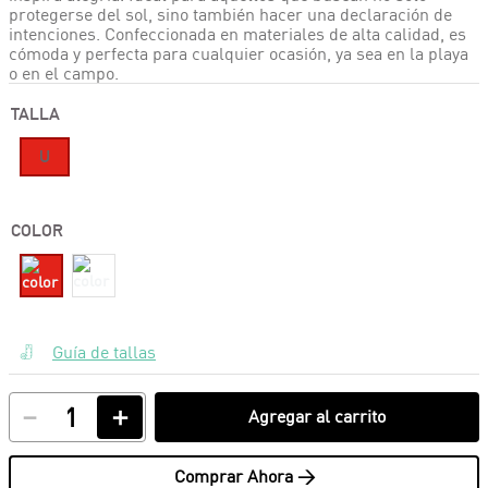
protegerse del sol, sino también hacer una declaración de
intenciones. Confeccionada en materiales de alta calidad, es
cómoda y perfecta para cualquier ocasión, ya sea en la playa
o en el campo.
TALLA
U
COLOR
Guía de tallas
－
＋
Agregar al carrito
Comprar Ahora >