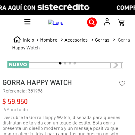
Hombre
Accesorios
Gorras
Gorra
Happy Watch
GORRA HAPPY WATCH
Referencia
:
381996
$
59
.
950
Descubre la Gorra Happy Watch, diseñada para quienes
disfrutan de la vida con un toque de estilo. Esta gorra
presenta un diseño moderno y un mensaje positivo que
inspira alegría. Ideal para aquellos que buscan no solo