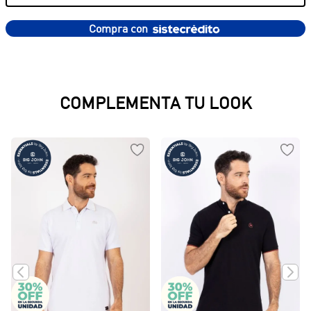
Compra con
PRODUCTOS SUGERIDOS
Gorra Big Jhn
Gorra Fashion BGJHN
$
59
.
950
$
59
.
950
COMPLEMENTA TU LOOK