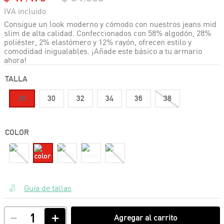
Consigue un look moderno y cómodo con nuestros jeans mid
slim de alta calidad. Confeccionados con 58% algodón, 28%
poliéster, 2% elastómero y 12% rayón, ofrecen estilo y
comodidad inigualables. ¡Añade este básico a tu armario
ahora!
TALLA
28
30
32
34
36
38
COLOR
Guía de tallas
－
＋
Agregar al carrito