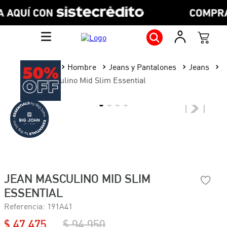
Hombre
Jeans y Pantalones
Jeans
Jean Masculino Mid Slim Essential
JEAN MASCULINO MID SLIM
ESSENTIAL
Referencia
:
191A41
$
47
.
475
$
94
.
950