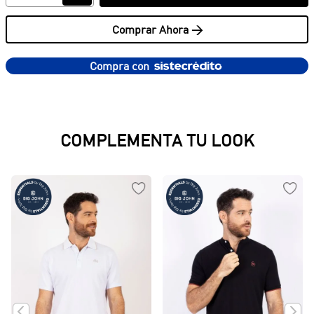
Comprar Ahora >
Compra con
PRODUCTOS SUGERIDOS
Jean Fit Slim
Jeans Clásicos
$
129
.
950
$
129
.
950
COMPLEMENTA TU LOOK