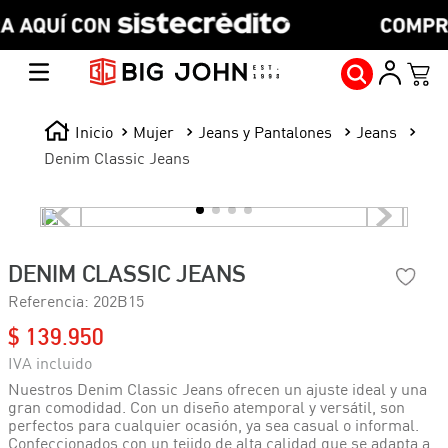
Mujer
Jeans y Pantalones
Jeans
Denim Classic Jeans
DENIM CLASSIC JEANS
Referencia
:
202B15
$
139
.
950
Nuestros Denim Classic Jeans ofrecen un ajuste ideal y una
gran comodidad. Con un diseño atemporal y versátil, son
perfectos para cualquier ocasión, ya sea casual o informal.
Confeccionados con un tejido de alta calidad que se adapta a