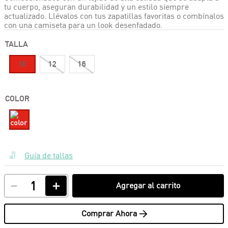
tu cuerpo, aseguran durabilidad y un estilo siempre
actualizado. Llévalos con tus zapatillas favoritas o combínalos
con una camiseta para un look desenfadado.
TALLA
10
12
16
COLOR
Guía de tallas
－
＋
Agregar al carrito
Comprar Ahora >