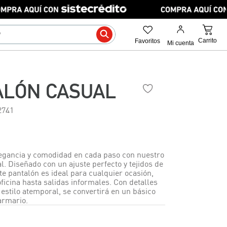
ALÓN CASUAL
2741
egancia y comodidad en cada paso con nuestro
. Diseñado con un ajuste perfecto y tejidos de
ste pantalón es ideal para cualquier ocasión,
ficina hasta salidas informales. Con detalles
estilo atemporal, se convertirá en un básico
armario.