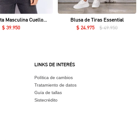
Vista rápida
Vista rápida
ta Masculina Cuello
Blusa de Tiras Essential
Redondo Essential en Lycra Fría
$
39
.
950
$
24
.
975
$
49
.
950
LINKS DE INTERÉS
Política de cambios
Tratamiento de datos
Guía de tallas
Sistecrédito