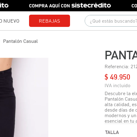
¿Qué estás buscando?
O NUEVO
REBAJAS
Términos más buscados
Pantalón Casual
1
.
gorras
PANT
2
.
camisetas
Referencia
:
21
3
.
jeans
$
49
.
950
4
.
pantalones
5
.
camisas
Descubre la el
Pantalón Casual
6
.
polo
alta calidad, e
desde días de o
7
.
chaquetas
modernos y un 
esencial en tu 
8
.
short
TALLA
9
.
blusas