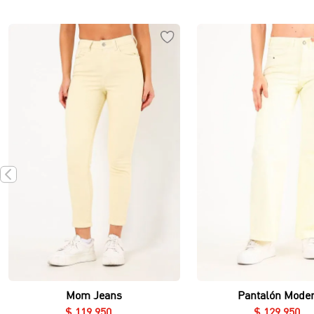
Vista rápida
Vista rápida
Mom Jeans
Pantalón Mode
$
119
.
950
$
129
.
950