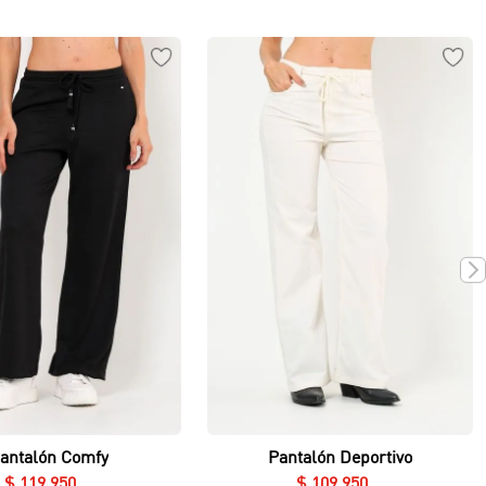
Vista rápida
Vista rápida
antalón Comfy
Pantalón Deportivo
$
119
.
950
$
109
.
950