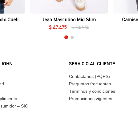
Vista rápida
olo Cuello
Jean Masculino Mid Slim
Camise
ué Lycrado
Essential
$
47
.
475
$
94
.
950
 JOHN
SERVICIO AL CLIENTE
Contáctanos (PQRS)
dad
Preguntas frecuentes
Términos y condiciones
plimiento
Promociones vigentes
nsumidor – SIC