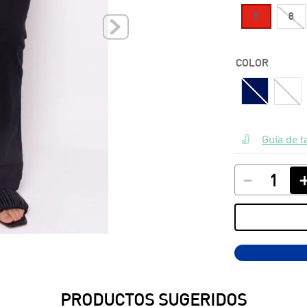
6
8
10
.
polos
COLOR
Guía de t
－
PRODUCTOS SUGERIDOS