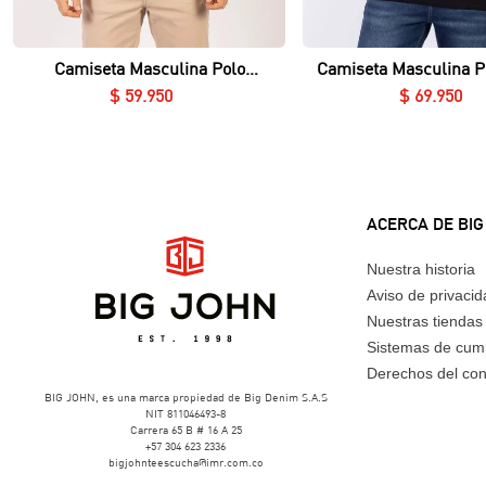
Vista rápida
Vista rápida
Camiseta Masculina Polo
Camiseta Masculina P
Essential en Piqué Lycrado
Nerú Essential en Piq
$
59
.
950
$
69
.
950
ACERCA DE BIG
Nuestra historia
Aviso de privaci
Nuestras tiendas
Sistemas de cum
Derechos del co
BIG JOHN, es una marca propiedad de Big Denim S.A.S
NIT 811046493-8
Carrera 65 B # 16 A 25
+57 304 623 2336
bigjohnteescucha@imr.com.co