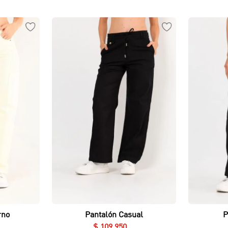
Vista rápida
rno
Pantalón Casual
P
$
109
.
950