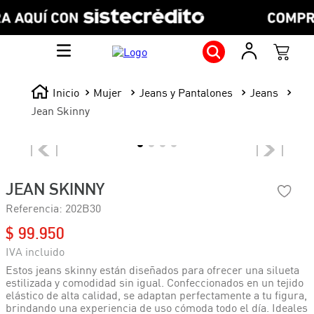
Mujer
Jeans y Pantalones
Jeans
Jean Skinny
JEAN SKINNY
Referencia
:
202B30
$
99
.
950
Estos jeans skinny están diseñados para ofrecer una silueta
estilizada y comodidad sin igual. Confeccionados en un tejido
elástico de alta calidad, se adaptan perfectamente a tu figura,
brindando una experiencia de uso cómoda todo el día. Ideales