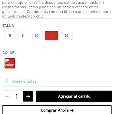
para cualquier ocasión, desde una salida casual hasta un
evento formal, estos jeans son un básico versátil en tu
guardarropa. Combínalos con una blusa o una camiseta para
un look moderno y chic.
TALLA
6
8
10
12
16
COLOR
Guía de tallas
－
＋
Agregar al carrito
Comprar Ahora >