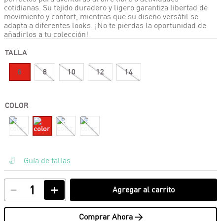
cotidianas. Su tejido duradero y ligero garantiza libertad de
movimiento y confort, mientras que su diseño versátil se
adapta a diferentes looks. ¡No te pierdas la oportunidad de
añadirlos a tu colección!
TALLA
6
8
10
12
14
COLOR
Guía de tallas
－
＋
Agregar al carrito
Comprar Ahora >