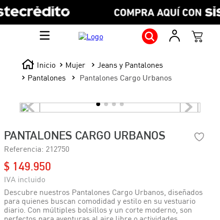
Mujer
Jeans y Pantalones
Pantalones
Pantalones Cargo Urbanos
PANTALONES CARGO URBANOS
Referencia
:
212750
$
149
.
950
Descubre nuestros Pantalones Cargo Urbanos, diseñados
para quienes buscan comodidad y estilo en su vestuario
diario. Con múltiples bolsillos y un corte moderno, son
perfectos para aventuras al aire libre o actividades