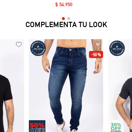
Lycra Fría
$
54
.
950
COMPLEMENTA TU LOOK
-
50 %