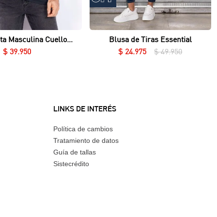
Vista rápida
Vista rápida
ta Masculina Cuello
Blusa de Tiras Essential
Redondo Essential en Lycra Fría
$
39
.
950
$
24
.
975
$
49
.
950
LINKS DE INTERÉS
Política de cambios
Tratamiento de datos
Guía de tallas
Sistecrédito