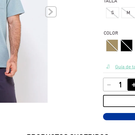
TALLA
10
.
polos
S
M
COLOR
Guía de t
－