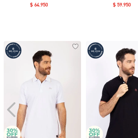
Essential en Piqué Licrado
Redondo Essential en 
$
64
.
950
$
59
.
950