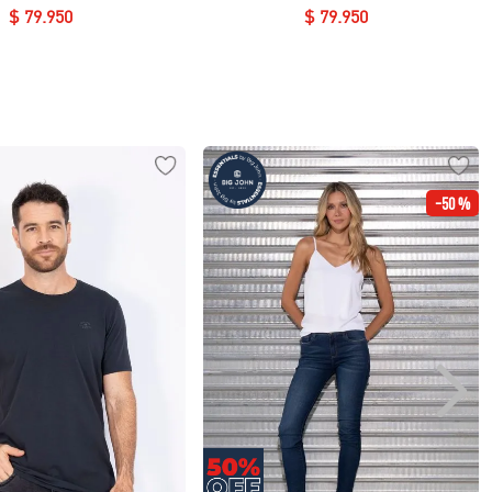
$
79
.
950
$
79
.
950
-
50 %