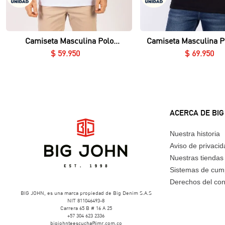
Vista rápida
Vista rápida
Camiseta Masculina Polo
Camiseta Masculina P
Essential en Piqué Lycrado
Nerú Essential en Piq
$
59
.
950
$
69
.
950
ACERCA DE BIG
Nuestra historia
Aviso de privaci
Nuestras tiendas
Sistemas de cum
Derechos del co
BIG JOHN, es una marca propiedad de Big Denim S.A.S
NIT 811046493-8
Carrera 65 B # 16 A 25
+57 304 623 2336
bigjohnteescucha@imr.com.co