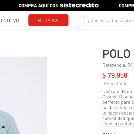
¿Qué estás buscando?
O NUEVO
REBAJAS
Términos más buscados
1
.
gorras
POLO
2
.
camisetas
Referencia
:
74
3
.
jeans
$
79
.
950
4
.
pantalones
5
.
camisas
Disfruta de un 
Casual. Diseñad
6
.
polo
perfecto para 
hasta salidas 
7
.
chaquetas
lo hacen desta
comodidad que 
8
.
short
jeans o pantal
9
.
blusas