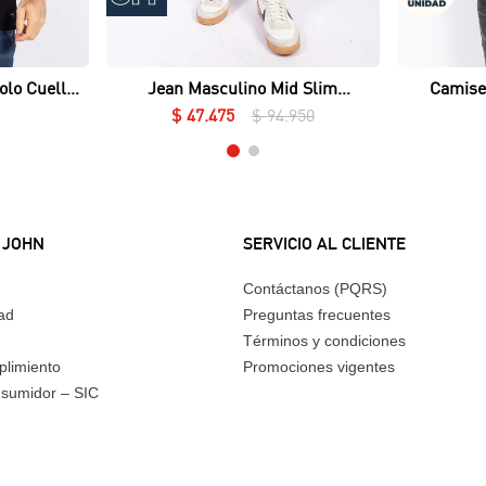
Vista rápida
olo Cuello
Jean Masculino Mid Slim
Camise
ué Lycrado
Essential
$
47
.
475
$
94
.
950
 JOHN
SERVICIO AL CLIENTE
Contáctanos (PQRS)
dad
Preguntas frecuentes
Términos y condiciones
plimiento
Promociones vigentes
nsumidor – SIC