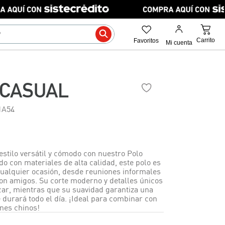
 CASUAL
1A54
estilo versátil y cómodo con nuestro Polo
o con materiales de alta calidad, este polo es
cualquier ocasión, desde reuniones informales
con amigos. Su corte moderno y detalles únicos
car, mientras que su suavidad garantiza una
durará todo el día. ¡Ideal para combinar con
ones chinos!