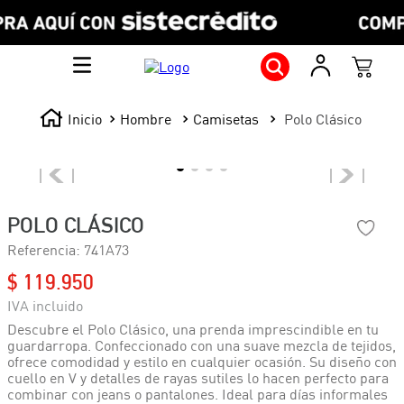
Hombre
Camisetas
Polo Clásico
POLO CLÁSICO
Referencia
:
741A73
$
119
.
950
Descubre el Polo Clásico, una prenda imprescindible en tu
guardarropa. Confeccionado con una suave mezcla de tejidos,
ofrece comodidad y estilo en cualquier ocasión. Su diseño con
cuello en V y detalles de rayas sutiles lo hacen perfecto para
combinar con jeans o pantalones. Ideal para días informales