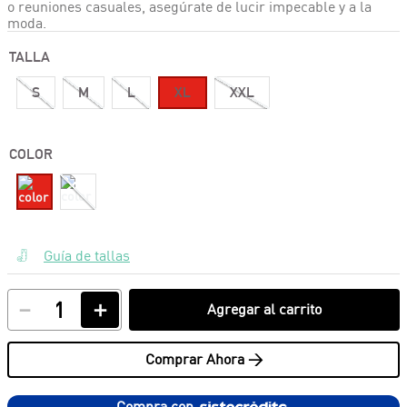
o reuniones casuales, asegúrate de lucir impecable y a la
moda.
TALLA
S
M
L
XL
XXL
COLOR
Guía de tallas
－
＋
Agregar al carrito
Comprar Ahora >
Compra con