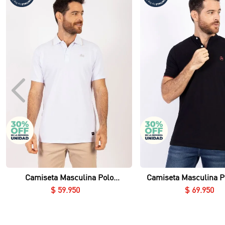
Vista rápida
Vista rápida
Camiseta Masculina Polo
Camiseta Masculina P
Essential en Piqué Lycrado
Nerú Essential en Piq
$
59
.
950
$
69
.
950