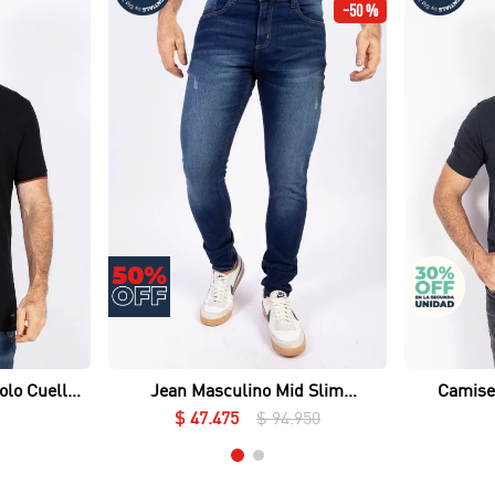
-
50 %
Vista rápida
olo Cuello
Jean Masculino Mid Slim
Camise
ué Lycrado
Essential
$
47
.
475
$
94
.
950