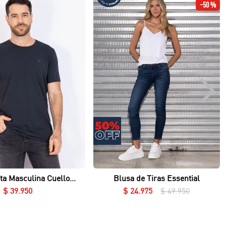
-
50 %
Vista rápida
Vista rápida
ta Masculina Cuello
Blusa de Tiras Essential
Redondo Essential en Lycra Fría
$
39
.
950
$
24
.
975
$
49
.
950