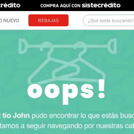
¿Qué estás buscando?
O NUEVO
REBAJAS
Términos más buscados
1
.
gorras
2
.
camisetas
3
.
jeans
4
.
pantalones
5
.
camisas
6
.
polo
7
.
chaquetas
8
.
short
9
.
blusas