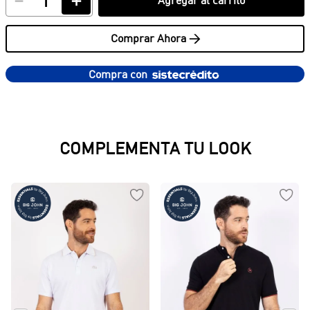
－
＋
Comprar Ahora >
Compra con
PRODUCTOS SUGERIDOS
Bermudas Cargo
Shorts Denim
$
119
.
950
$
99
.
950
COMPLEMENTA TU LOOK