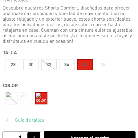
Descubre nuestros Shorts Comfort, diseñados para ofrecer
una máxima comodidad y libertad de movimiento. Con un
ajuste relajado y un exterior suave, estos shorts son ideales
para tus actividades diarias, desde salir a correr hasta
relajarte en casa. Cuentan con una cintura elástica ajustable,
asegurando un ajuste perfecto. ¡No te quedes sin los tuyos y
disfrútalos en cualquier ocasión!
TALLA
28
30
32
34
36
38
COLOR
Guía de tallas
Agregar al carrito