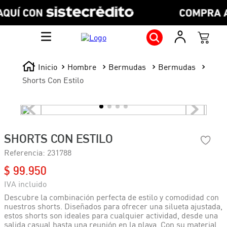
Hombre
Bermudas
Bermudas
Shorts Con Estilo
SHORTS CON ESTILO
Referencia
:
231788
$
99
.
950
Descubre la combinación perfecta de estilo y comodidad con
nuestros shorts. Diseñados para ofrecer una silueta ajustada,
estos shorts son ideales para cualquier actividad, desde una
salida casual hasta una reunión en la playa. Con su material