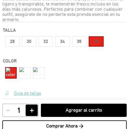
ligero y transpirable, te mantendrán fresco incluso en los
días más calurosos. Perfectos para combinar con cualquier
outfit, asegúrate de no perderte esta prenda esencial en tu
armario.
TALLA
28
30
32
34
36
38
COLOR
Guía de tallas
－
＋
Agregar al carrito
Comprar Ahora >