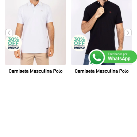
COMPLEMENTA TU LOOK
Camiseta Masculina Polo
Camiseta Masculina Polo
Essential en Piqué
Cuello Nerú Essential en
Lycrado
Piqué Lycrado