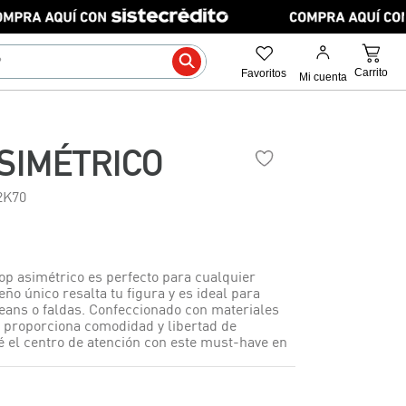
SIMÉTRICO
2K70
op asimétrico es perfecto para cualquier
eño único resalta tu figura y es ideal para
eans o faldas. Confeccionado con materiales
, proporciona comodidad y libertad de
é el centro de atención con este must-have en