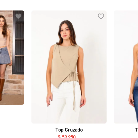
o
Vista rápida
Top Cruzado
T
$
59
.
950