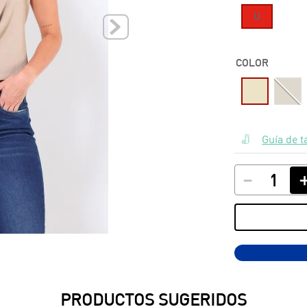
U
10
.
polos
COLOR
Guía de t
－
PRODUCTOS SUGERIDOS