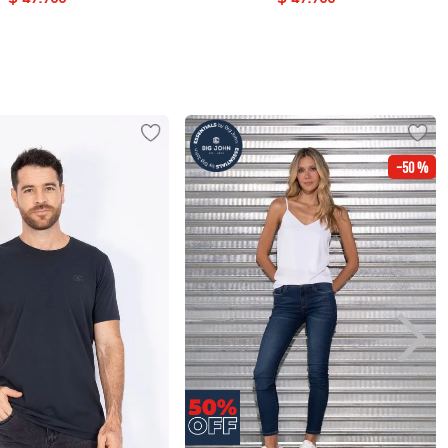
-
50 %