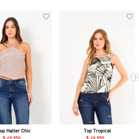
Vista rápida
Vista rápida
op Halter Chic
Top Tropical
$
49
.
950
$
49
.
950