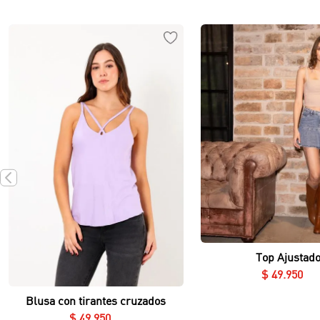
Vista rápida
Top Ajustad
Vista rápida
$
49
.
950
Blusa con tirantes cruzados
$
49
.
950