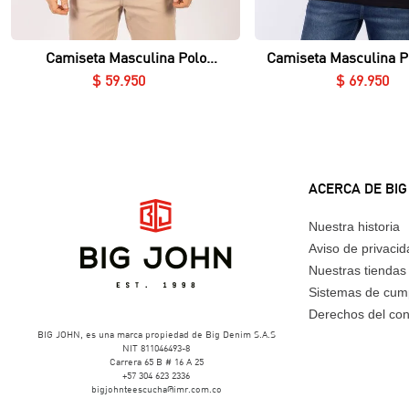
Vista rápida
Vista rápida
Camiseta Masculina Polo
Camiseta Masculina P
Essential en Piqué Lycrado
Nerú Essential en Piq
$
59
.
950
$
69
.
950
ACERCA DE BIG
Nuestra historia
Aviso de privaci
Nuestras tiendas
Sistemas de cum
Derechos del co
BIG JOHN, es una marca propiedad de Big Denim S.A.S
NIT 811046493-8
Carrera 65 B # 16 A 25
+57 304 623 2336
bigjohnteescucha@imr.com.co