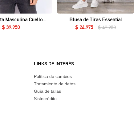
Vista rápida
Vista rápida
ta Masculina Cuello
Blusa de Tiras Essential
Redondo Essential en Lycra Fría
$
39
.
950
$
24
.
975
$
49
.
950
LINKS DE INTERÉS
Política de cambios
Tratamiento de datos
Guía de tallas
Sistecrédito