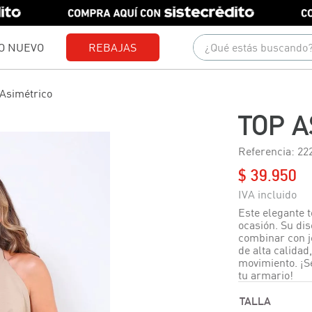
¿Qué estás buscando?
O NUEVO
REBAJAS
Términos más buscados
Asimétrico
1
.
gorras
TOP A
2
.
camisetas
Referencia
:
22
3
.
camisas
$
39
.
950
4
.
pantalones
5
.
polo
Este elegante t
ocasión. Su dis
6
.
jeans
combinar con j
de alta calidad
7
.
short
movimiento. ¡S
tu armario!
8
.
chaquetas
TALLA
9
.
blusas