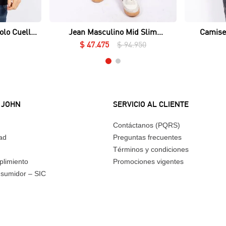
Vista rápida
olo Cuello
Jean Masculino Mid Slim
Camise
ué Lycrado
Essential
$
47
.
475
$
94
.
950
 JOHN
SERVICIO AL CLIENTE
Contáctanos (PQRS)
dad
Preguntas frecuentes
Términos y condiciones
plimiento
Promociones vigentes
nsumidor – SIC