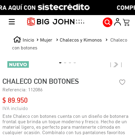
Mujer
Chalecos y Kimonos
Chaleco
con botones
CHALECO CON BOTONES
Referencia
:
112086
$
89
.
950
Este Chaleco con botones cuenta con un diseño de botonera
frontal que brinda un toque moderno y fresco. Hecho de un
material ligero, es perfecto para mantenerte cómoda en
cualquier ocasión. Combínalo con tus pantalones favoritos