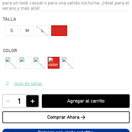
para un look casual o para una salida nocturna. ¡Ideal para el
verano y más allá!
TALLA
S
M
L
XL
COLOR
Guía de tallas
－
＋
Agregar al carrito
Comprar Ahora >