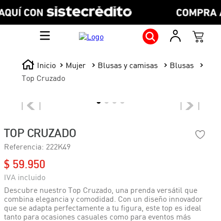
Mujer
Blusas y camisas
Blusas
Top Cruzado
TOP CRUZADO
Referencia
:
222K49
$
59
.
950
Descubre nuestro Top Cruzado, una prenda versátil que
combina elegancia y comodidad. Con un diseño innovador
que se adapta perfectamente a tu figura, este top es ideal
tanto para ocasiones casuales como para eventos más