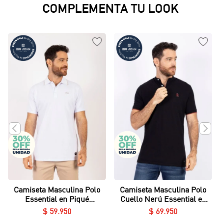
COMPLEMENTA TU LOOK
Camiseta Masculina Polo
Camiseta Masculina Polo
Essential en Piqué
Cuello Nerú Essential en
Lycrado
Piqué Lycrado
$
59
.
950
$
69
.
950