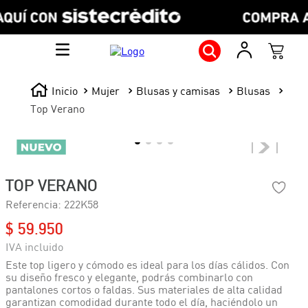
Mujer
Blusas y camisas
Blusas
Top Verano
TOP VERANO
Referencia
:
222K58
$
59
.
950
Este top ligero y cómodo es ideal para los días cálidos. Con
su diseño fresco y elegante, podrás combinarlo con
pantalones cortos o faldas. Sus materiales de alta calidad
garantizan comodidad durante todo el día, haciéndolo un