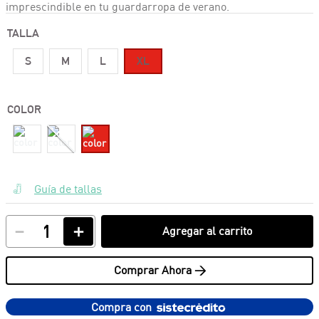
imprescindible en tu guardarropa de verano.
TALLA
S
M
L
XL
COLOR
Guía de tallas
－
＋
Agregar al carrito
Comprar Ahora >
Compra con