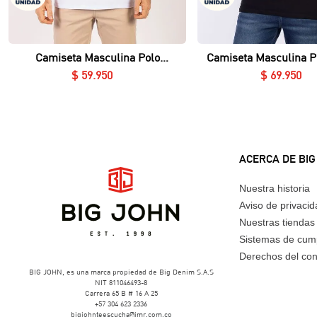
Vista rápida
Vista rápida
Camiseta Masculina Polo
Camiseta Masculina P
Essential en Piqué Lycrado
Nerú Essential en Piq
$
59
.
950
$
69
.
950
ACERCA DE BIG
Nuestra historia
Aviso de privaci
Nuestras tiendas
Sistemas de cum
Derechos del co
BIG JOHN, es una marca propiedad de Big Denim S.A.S
NIT 811046493-8
Carrera 65 B # 16 A 25
+57 304 623 2336
bigjohnteescucha@imr.com.co