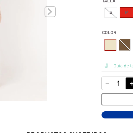
TALLA
10
.
polos
S
M
COLOR
Guía de t
－