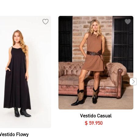
Vista rápida
Vestido Casual
Vista rápida
$
59
.
950
Vestido Flowy