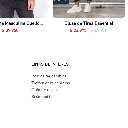
Vista rápida
Vista rápida
ta Masculina Cuello
Blusa de Tiras Essential
Redondo Essential en Lycra Fría
$
39
.
950
$
24
.
975
$
49
.
950
LINKS DE INTERÉS
Política de cambios
Tratamiento de datos
Guía de tallas
Sistecrédito