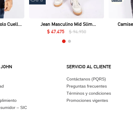
Vista rápida
olo Cuello
Jean Masculino Mid Slim
Camise
ué Lycrado
Essential
$
47
.
475
$
94
.
950
 JOHN
SERVICIO AL CLIENTE
Contáctanos (PQRS)
dad
Preguntas frecuentes
Términos y condiciones
plimiento
Promociones vigentes
nsumidor – SIC