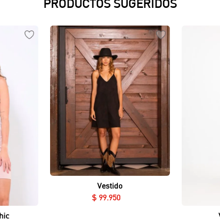
PRODUCTOS SUGERIDOS
Vista rápida
Vestido
$
99
.
950
hic