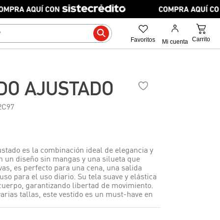
DO AJUSTADO
2C97
ustado es la combinación ideal de elegancia y
 un diseño sin mangas y una silueta que
vas, es perfecto para una cena, una salida
uso para el uso diario. Su tela suave y elástica
 cuerpo, garantizando libertad de movimiento.
arias tallas, este vestido es un must-have en