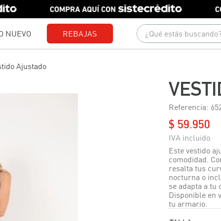
¿Qué estás buscando?
O NUEVO
REBAJAS
Términos más buscados
tido Ajustado
1
.
gorras
VESTI
2
.
camisetas
Referencia
:
65
3
.
jeans
$
59
.
950
4
.
pantalones
5
.
camisas
Este vestido aj
comodidad. Con
6
.
polo
resalta tus cur
nocturna o incl
7
.
chaquetas
se adapta a tu
Disponible en v
8
.
short
tu armario.
9
.
blusas