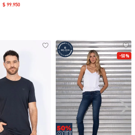
$
99
.
950
-
50 %