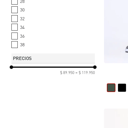
28
30
32
34
36
38
PRECIOS
$ 89.950
–
$ 119.950