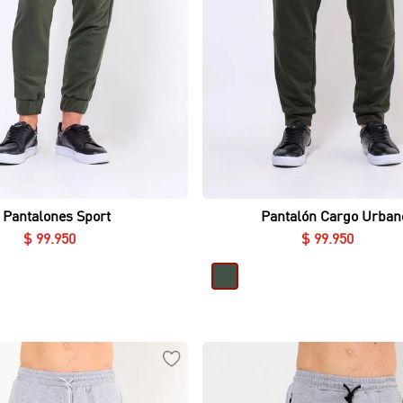
10
.
polos
Vista rápida
Vista rápida
Pantalones Sport
Pantalón Cargo Urban
$
99
.
950
$
99
.
950