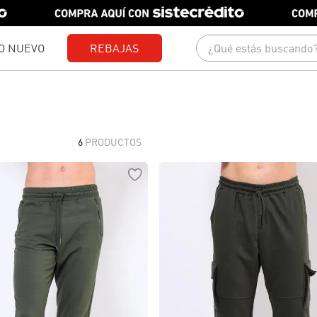
¿Qué estás buscando?
O NUEVO
REBAJAS
Términos más buscados
1
.
gorras
2
.
camisetas
6
PRODUCTOS
3
.
jeans
4
.
camisas
5
.
pantalones
6
.
polo
7
.
chaquetas
8
.
short
9
.
blusas