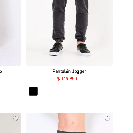
Vista rápida
o
Pantalón Jogger
$
119
.
950