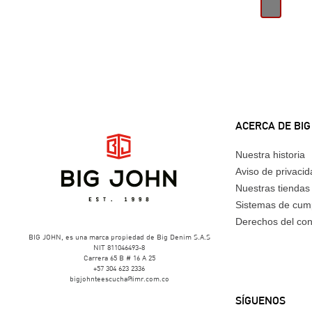
ACERCA DE BIG
Nuestra historia
Aviso de privaci
Nuestras tiendas
Sistemas de cum
Derechos del co
BIG JOHN, es una marca propiedad de Big Denim S.A.S
NIT 811046493-8
Carrera 65 B # 16 A 25
+57 304 623 2336
bigjohnteescucha@imr.com.co
SÍGUENOS