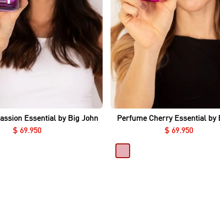
10
.
blusas
Vista rápida
Vista rápida
ssion Essential by Big John
Perfume Cherry Essential by 
$
69
.
950
$
69
.
950