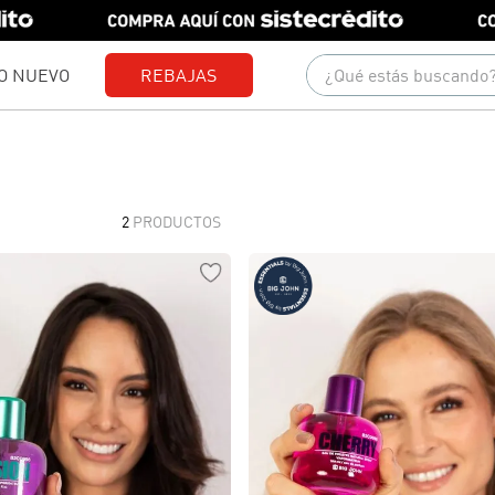
¿Qué estás buscando?
O NUEVO
REBAJAS
Términos más buscados
1
.
gorras
2
.
camisetas
2
PRODUCTOS
3
.
camisas
4
.
polo
5
.
short
6
.
chaquetas
7
.
pantalones
8
.
jeans
9
.
polos