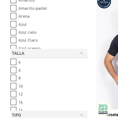
Chaquetas
Amarillo pastel
Bermudas
Arena
Azul
Azul cielo
Azul Claro
Azul oceano
TALLA
Azul oscuro
4
Azul petroleo
6
Azul rey
8
10
12
14
16
Camiseta
TIPO
28