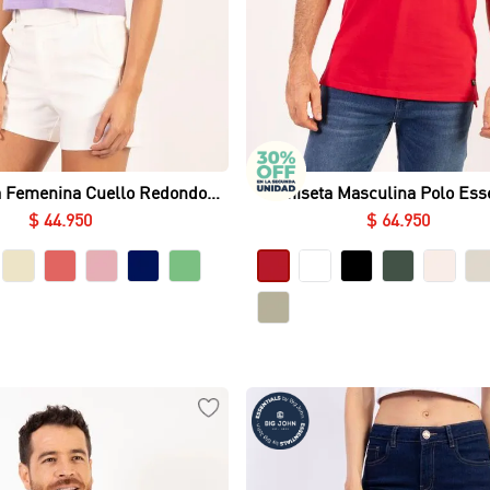
Vista rápida
Vista rápida
 Femenina Cuello Redondo
Camiseta Masculina Polo Esse
ajón Essential en Lycra Fría
Piqué Licrado
$
44
.
950
$
64
.
950