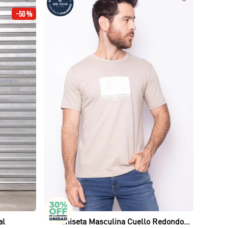
-
50 %
Vista rápida
al
Camiseta Masculina Cuello Redondo