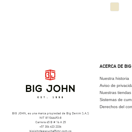
ACERCA DE BIG
Nuestra historia
Aviso de privaci
Nuestras tiendas
Sistemas de cum
Derechos del co
BIG JOHN, es una marca propiedad de Big Denim S.A.S
NIT 811046493-8
Carrera 65 B # 16 A 25
+57 304 623 2336
bigjohnteescucha@imr.com.co