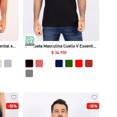
Vista rápida
ntial en
Camiseta Masculina Cuello V Essential
en Algodón
$
34
.
950
-
50 %
-
30 %