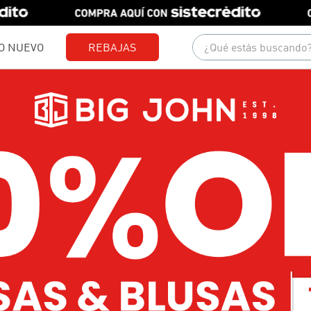
¿Qué estás buscando?
O NUEVO
REBAJAS
Términos más buscados
1
.
gorras
2
.
camisetas
3
.
pantalones
4
.
jeans
5
.
camisas
6
.
polo
7
.
chaquetas
8
.
short
9
.
blusas