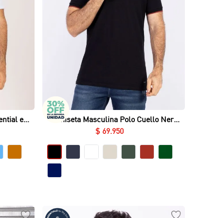
Vista rápida
ntial en
Camiseta Masculina Polo Cuello Nerú
Essential en Piqué Lycrado
$
69
.
950