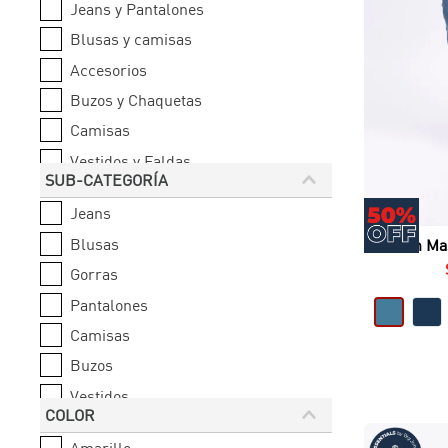
Jeans y Pantalones
Blusas y camisas
Accesorios
Buzos y Chaquetas
Camisas
Vestidos y Faldas
SUB-CATEGORÍA
Bermudas
Jeans
Chalecos y Kimonos
Blusas
Jean Mas
Sudaderas y Joggers
Gorras
Pantalones
Camisas
Buzos
Vestidos
COLOR
Camibuzos
Amarillo