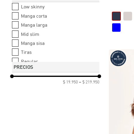
Low skinny
30
Manga corta
32
Manga larga
Mid slim
Manga sisa
Tiras
Regular
PRECIOS
Mom jean
Corto
$ 19.950
–
$ 219.950
Cuello redondo