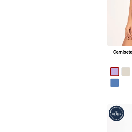
Camiseta
Silueta C