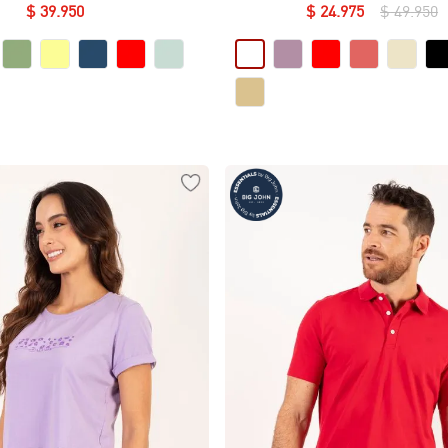
Essential en Lycra Fría
$
39
.
950
$
24
.
975
$
49
.
950