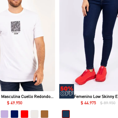
Vista rápida
Vista rápida
 Masculina Cuello Redondo
Jean Femenino Low Skinny E
sential en Lycra Fría
$
49
.
950
$
44
.
975
$
89
.
950