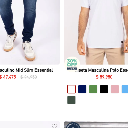
Vista rápida
Vista rápida
culino Mid Slim Essential
Camiseta Masculina Polo Esse
Piqué Lycrado
$
47
.
475
$
94
.
950
$
59
.
950