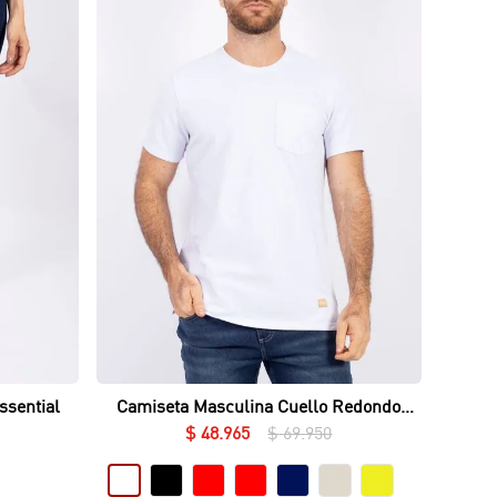
Vista rápida
ssential
Camiseta Masculina Cuello Redondo
Essential en Piqué Lycrado
$
48
.
965
$
69
.
950