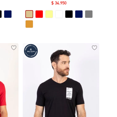
Essential en Algodón
$
34
.
950