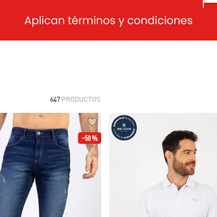
10
.
polos
647
PRODUCTOS
-
50 %