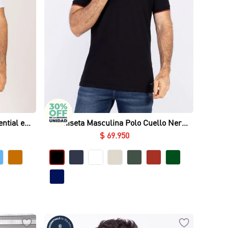
Vista rápida
ntial en
Camiseta Masculina Polo Cuello Nerú
Essential en Piqué Lycrado
$
69
.
950