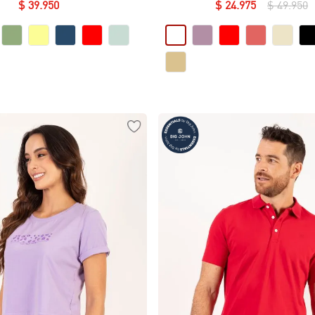
Essential en Lycra Fría
$
39
.
950
$
24
.
975
$
49
.
950