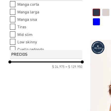
Manga corta
32
Manga larga
34
Manga sisa
Tiras
Mid slim
Low skinny
Cuello redondo
PRECIOS
Cuello v
Camiseta polo
$ 24.975
–
$ 129.950