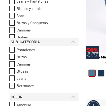
Jeans y Pantalones
Blusas y camisas
Shorts
Buzos y Chaquetas
Camisas
Bodies
SUB-CATEGORÍA
Bermudas
Pantalones
Buzos
Jean Mas
Camisas
Blusas
Jeans
Bermudas
COLOR
Amarillo