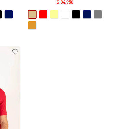
Essential en Algodón
$
34
.
950