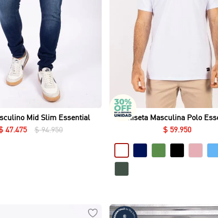
Vista rápida
Vista rápida
culino Mid Slim Essential
Camiseta Masculina Polo Esse
Piqué Lycrado
$
47
.
475
$
94
.
950
$
59
.
950