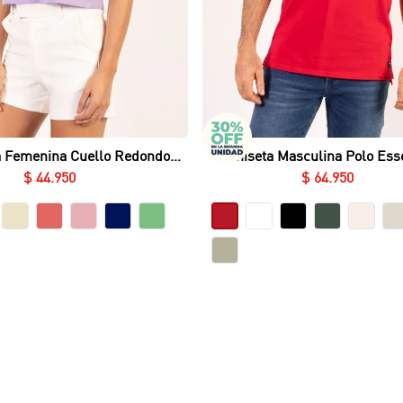
Vista rápida
Vista rápida
 Femenina Cuello Redondo
Camiseta Masculina Polo Esse
ajón Essential en Lycra Fría
Piqué Licrado
$
44
.
950
$
64
.
950