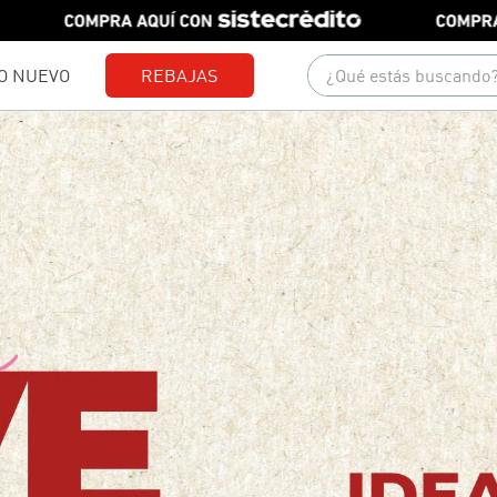
¿Qué estás buscando?
O NUEVO
REBAJAS
Términos más buscados
1
.
gorras
2
.
camisetas
3
.
pantalones
4
.
jeans
5
.
camisas
6
.
polo
7
.
chaquetas
8
.
short
9
.
blusas