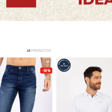
10
.
polos
48
PRODUCTOS
-
50 %