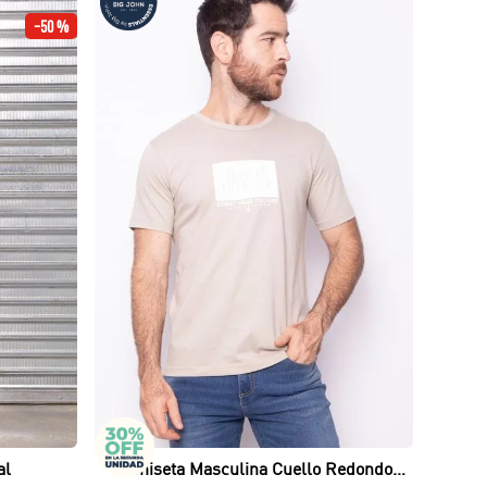
-
50 %
Vista rápida
al
Camiseta Masculina Cuello Redondo