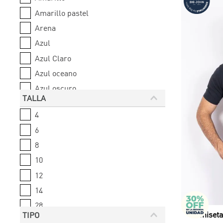
Amarillo pastel
Arena
Azul
Azul Claro
Azul oceano
Azul oscuro
TALLA
Azul petroleo
4
Azul rey
6
Beige
8
10
12
14
28
Camiseta
TIPO
30