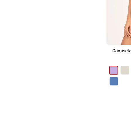
Camiseta
Silueta C